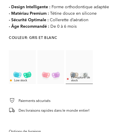
- Design Intelligente :
Forme orthodontique adaptée
- Matériau Premium :
Tétine douce en silicone
- Sécurité Optimale :
Collerette d’aération
- Âge Recommandé :
De 0 à 6 mois
COULEUR: GRIS ET BLANC
En rupture de
Low stock
stock
Paiements sécurisés
Des livraisons rapides dans le monde entier!
Options de livraison