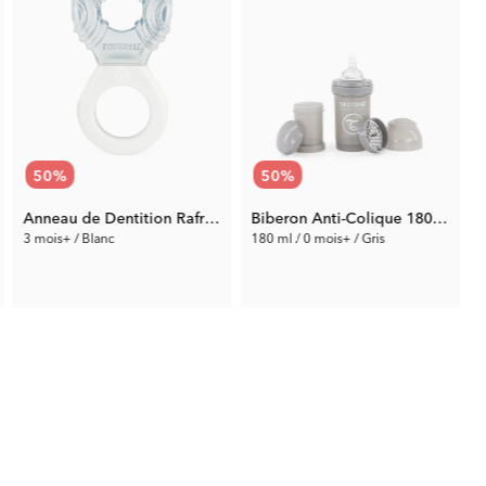
50
%
50
%
Anneau de Dentition Rafraîchissant 2+m
Biberon Anti-Colique 180 ml
3 mois+ / Blanc
180 ml / 0 mois+ / Gris
1
4.50 €
4.50 €
Prix préc.:
8.99 €
Prix préc.:
8.99 €
P