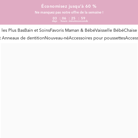
Économisez jusqu’à 60 %
Ne manquez pas notre offre de la semaine !
03
06
25
58
days
hours
minutes
seconds
x les Plus Bas
Bain et Soins
Favoris Maman & Bébé
Vaisselle Bébé
Chaise
et Anneaux de dentition
Nouveau-né
Accessoires pour poussettes
Access