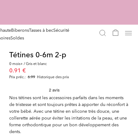
 haute
Biberons
Tasses à bec
Sécurité
oires
Soldes
Tétines 0-6m 2-p
0 mois+ / Gris et blanc
0.91 €
Prix préc.:
6.99
Historique des prix
Nos tétines sont les accessoires parfaits dans les moments
de tristesse et sont toujours prêtes à apporter du réconfort à
votre bébé. Avec une tétine en silicone très douce, une
collerette aérée pour éviter les irritations de la peau, et une
forme orthodontique pour un bon développement des
dents.