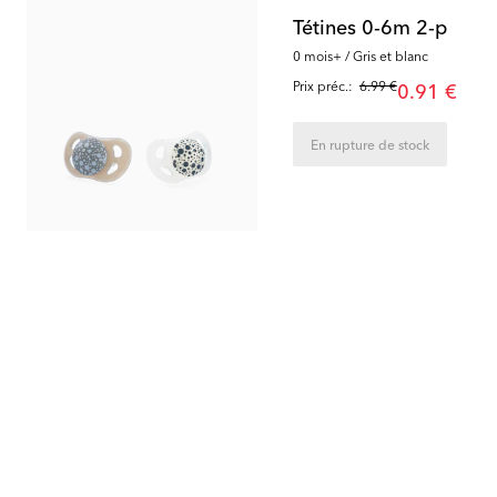
Tétines 0-6m 2-p
0 mois+ / Gris et blanc
Prix préc.:
6.99 €
0.91 €
En rupture de stock
50
%
65
%
Biberon Anti-Colique 260 ml
Brosse à vaisselle
Égouttoir à biberons
0 mois+ / Noir
0 mois+
5.00 €
7.00 €
Prix préc.:
9.99 €
Prix préc.:
19.99 €