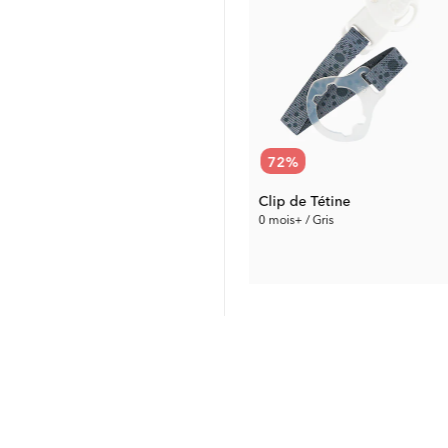
50
%
72
%
Biberon Anti-Colique 330 ml
Clip de Tétine
330 ml / 4 mois+ / Gris
0 mois+ / Gris
5.00 €
1.96 €
Prix préc.:
9.99 €
Prix préc.:
6.99 €