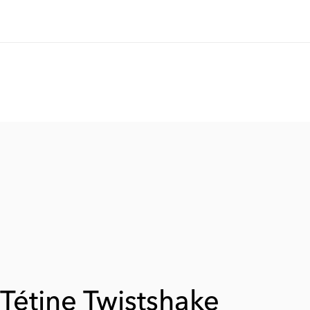
Forme
Collerette adaptée
Tétine Twistshake