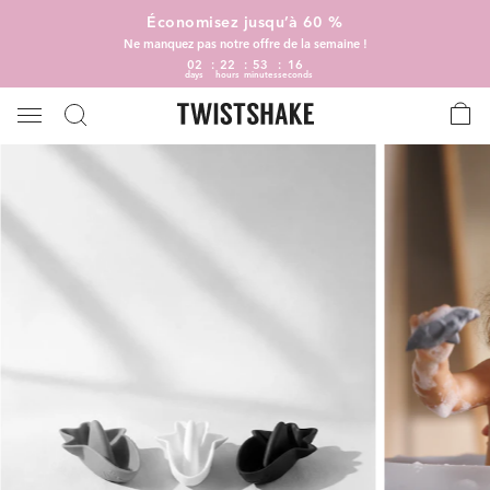
Économisez jusqu’à 60 %
Ne manquez pas notre offre de la semaine !
02
22
53
16
days
hours
minutes
seconds