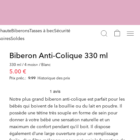
 haute
Biberons
Tasses à bec
Sécurité
oires
Soldes
Biberon Anti-Colique 330 ml
330 ml / 4 mois+ / Blanc
5.00 €
Prix préc.:
9.99
Historique des prix
Notre plus grand biberon anti-colique est parfait pour les
bébés qui boivent de la bouillie ou du lait en poudre. Il
possède une tétine très souple en forme de sein pour
donner à votre bébé une sensation naturelle et un
maximum de confort pendant qu’il boit. Il dispose
également d’une large ouverture pour un remplissage