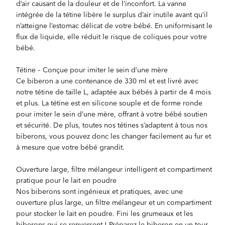
d’air causant de la douleur et de l’inconfort. La vanne
intégrée de la tétine libère le surplus d’air inutile avant qu’il
n’atteigne l’estomac délicat de votre bébé. En uniformisant le
flux de liquide, elle réduit le risque de coliques pour votre
bébé.
Tétine – Conçue pour imiter le sein d’une mère
Ce biberon a une contenance de 330 ml et est livré avec
notre tétine de taille L, adaptée aux bébés à partir de 4 mois
et plus. La tétine est en silicone souple et de forme ronde
pour imiter le sein d’une mère, offrant à votre bébé soutien
et sécurité. De plus, toutes nos tétines s’adaptent à tous nos
biberons, vous pouvez donc les changer facilement au fur et
à mesure que votre bébé grandit.
Ouverture large, filtre mélangeur intelligent et compartiment
pratique pour le lait en poudre
Nos biberons sont ingénieux et pratiques, avec une
ouverture plus large, un filtre mélangeur et un compartiment
pour stocker le lait en poudre. Fini les grumeaux et les
biberons qui se renversent ! Préparez le biberon en un tour