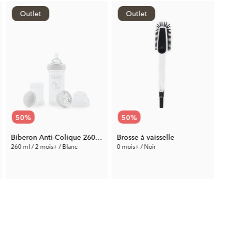
Outlet
Outlet
50
%
50
%
Biberon Anti-Colique 260 ml
Brosse à vaisselle
260 ml / 2 mois+ / Blanc
0 mois+ / Noir
4.75 €
5.00 €
Prix préc.:
9.49 €
Prix préc.:
9.99 €
P