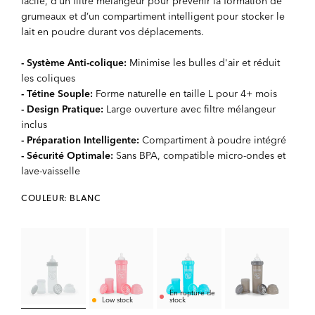
facile, d’un filtre mélangeur pour prévenir la formation de
grumeaux et d’un compartiment intelligent pour stocker le
lait en poudre durant vos déplacements.
- Système Anti-colique:
Minimise les bulles d'air et réduit
les coliques
- Tétine Souple:
Forme naturelle en taille L pour 4+ mois
- Design Pratique:
Large ouverture avec filtre mélangeur
inclus
- Préparation Intelligente:
Compartiment à poudre intégré
- Sécurité Optimale:
Sans BPA, compatible micro-ondes et
lave-vaisselle
COULEUR: BLANC
En rupture de
Low stock
stock