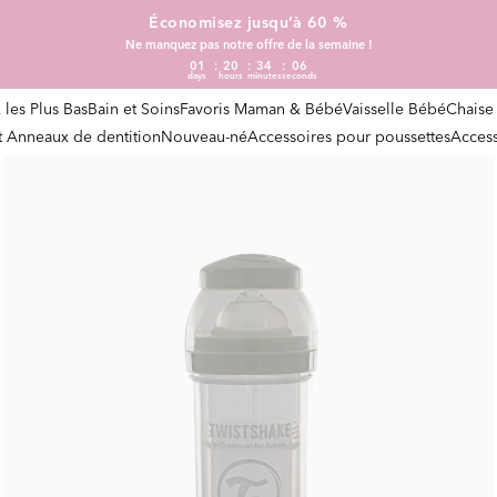
Économisez jusqu’à 60 %
Ne manquez pas notre offre de la semaine !
01
20
34
05
days
hours
minutes
seconds
x les Plus Bas
Bain et Soins
Favoris Maman & Bébé
Vaisselle Bébé
Chaise
et Anneaux de dentition
Nouveau-né
Accessoires pour poussettes
Access