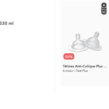
Outlet
 330 ml
72
%
50
%
Clip de Tétine
Tétines Anti-Colique Plus 6+m 2-p
0 mois+ / Blanc
6 mois+ / Teat Plus
1.96 €
3.50 €
Prix préc.:
6.99 €
Prix préc.:
6.99 €