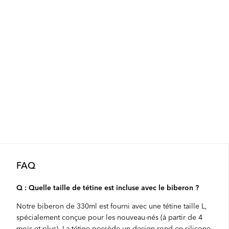
FAQ
Q : Quelle taille de tétine est incluse avec le biberon ?
Notre biberon de 330ml est fourni avec une tétine taille L,
spécialement conçue pour les nouveau-nés (à partir de 4
mois et plus). La tétine possède un design rond en silicone