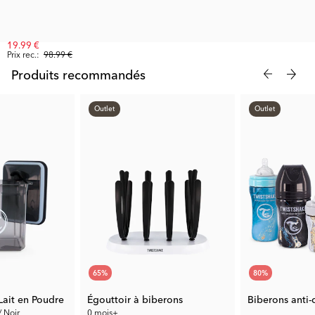
19.99 €
Prix rec.:
98.99 €
Produits recommandés
Outlet
Outlet
65
%
80
%
Lait en Poudre
Égouttoir à biberons
/ Noir
0 mois+