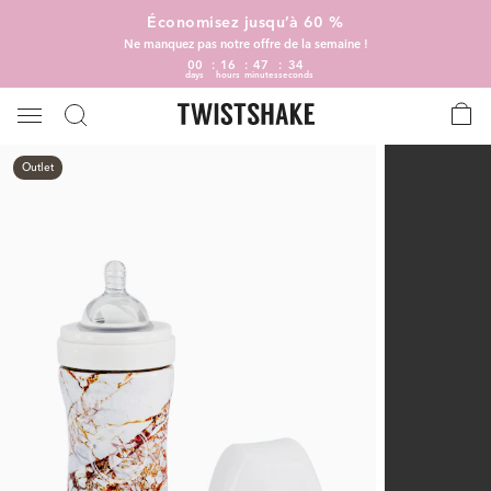
Économisez jusqu’à 60 %
Ne manquez pas notre offre de la semaine !
00
16
47
34
days
hours
minutes
seconds
Outlet