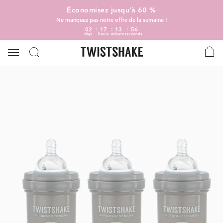
Économisez jusqu’à 60 %
Ne manquez pas notre offre de la semaine !
02
17
13
55
days
hours
minutes
seconds