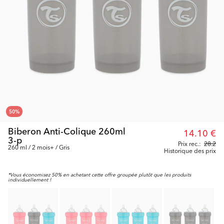
50
%
Biberon Anti-Colique 260ml
14.10 €
3-p
Prix rec.:
28.2
260 ml / 2 mois+ / Gris
Historique des prix
*Vous économisez 50% en achetant cette offre groupée plutôt que les produits
individuellement !