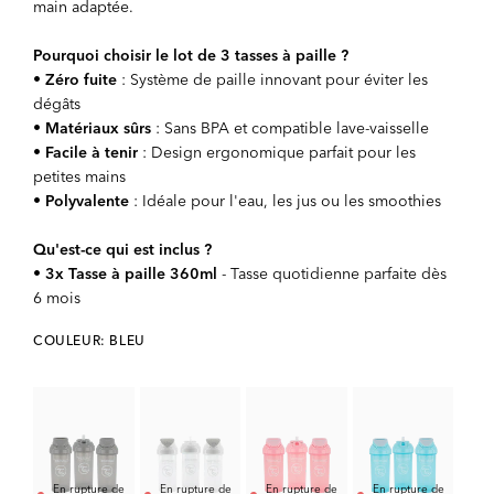
main adaptée.
Pourquoi choisir le lot de 3 tasses à paille ?
•
Zéro fuite
: Système de paille innovant pour éviter les
dégâts
•
Matériaux sûrs
: Sans BPA et compatible lave-vaisselle
•
Facile à tenir
: Design ergonomique parfait pour les
petites mains
•
Polyvalente
: Idéale pour l'eau, les jus ou les smoothies
Qu'est-ce qui est inclus ?
•
3x Tasse à paille 360ml
- Tasse quotidienne parfaite dès
6 mois
COULEUR: BLEU
En rupture de
En rupture de
En rupture de
En rupture de