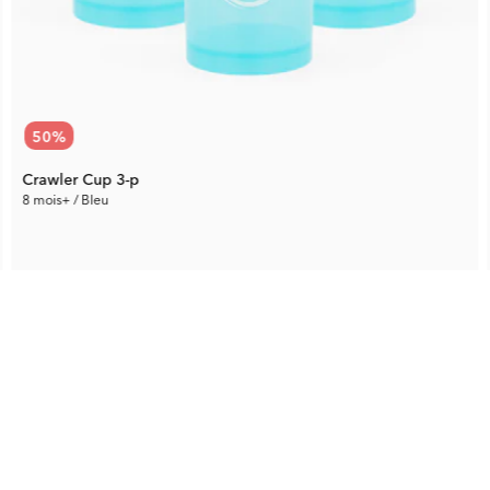
50
%
Crawler Cup 3-p
8 mois+ / Bleu
14.85 €
Prix rec.:
29.70 €