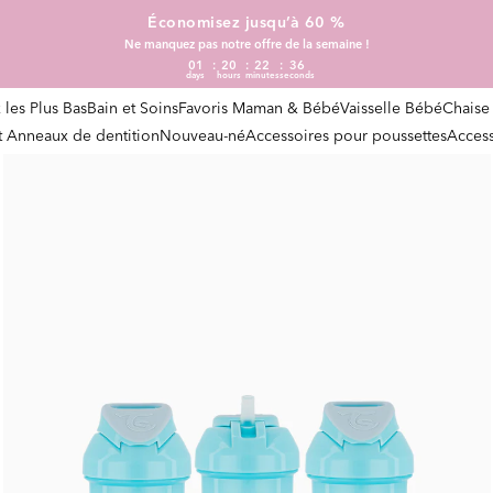
Économisez jusqu’à 60 %
Ne manquez pas notre offre de la semaine !
01
20
22
35
days
hours
minutes
seconds
x les Plus Bas
Bain et Soins
Favoris Maman & Bébé
Vaisselle Bébé
Chaise
et Anneaux de dentition
Nouveau-né
Accessoires pour poussettes
Access