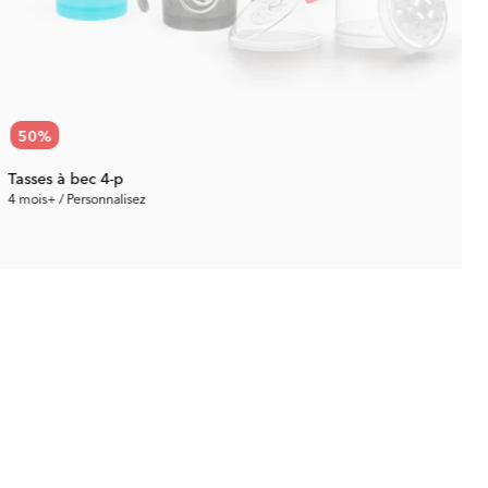
50
%
Tasses à bec 4-p
4 mois+ / Personnalisez
4
21.80 €
Prix rec.:
43.60 €
P