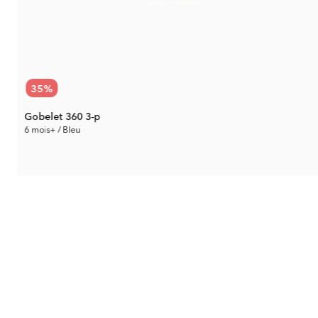
35
%
Gobelet 360 3-p
6 mois+ / Bleu
21.26 €
Prix rec.:
32.70 €