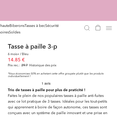
 haute
Biberons
Tasses à bec
Sécurité
oires
Soldes
Tasse à paille 3-p
6 mois+ / Bleu
14.85 €
Prix rec.:
29.7
Historique des prix
*Vous économisez 50% en achetant cette offre groupée plutôt que les produits
individuellement !
Trio de tasses à paille pour plus de praticité !
Faites le plein de nos populaires tasses à paille anti-fuites
avec ce lot pratique de 3 tasses. Idéales pour les tout-petits
qui apprennent à boire de façon autonome, ces tasses sont
conçues avec un système de paille innovant et une prise en