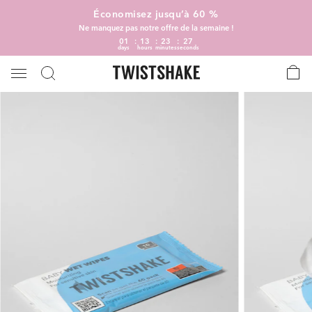
Économisez jusqu’à 60 %
Ne manquez pas notre offre de la semaine !
01
13
23
26
days
hours
minutes
seconds