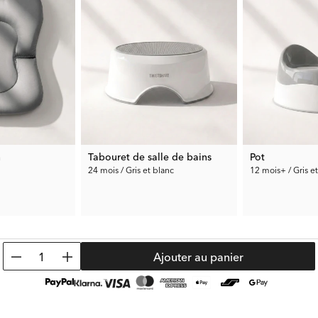
n
Tabouret de salle de bains
Pot
24 mois / Gris et blanc
12 mois+ / Gris e
19.99 €
19.99 €
1
Ajouter au panier