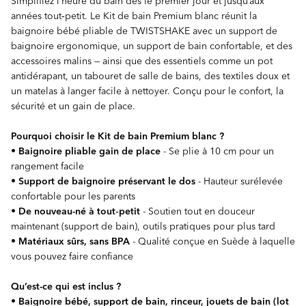
Simplifiez l’heure du bain dès le premier jour et jusqu’aux
années tout‑petit. Le Kit de bain Premium blanc réunit la
baignoire bébé pliable de TWISTSHAKE avec un support de
baignoire ergonomique, un support de bain confortable, et des
accessoires malins — ainsi que des essentiels comme un pot
antidérapant, un tabouret de salle de bains, des textiles doux et
un matelas à langer facile à nettoyer. Conçu pour le confort, la
sécurité et un gain de place.
Pourquoi choisir le Kit de bain Premium blanc ?
•
Baignoire pliable gain de place
- Se plie à 10 cm pour un
rangement facile
•
Support de baignoire préservant le dos
- Hauteur surélevée
confortable pour les parents
•
De nouveau-né à tout‑petit
- Soutien tout en douceur
maintenant (support de bain), outils pratiques pour plus tard
•
Matériaux sûrs, sans BPA
- Qualité conçue en Suède à laquelle
vous pouvez faire confiance
Qu’est-ce qui est inclus ?
•
Baignoire bébé, support de bain, rinceur, jouets de bain (lot