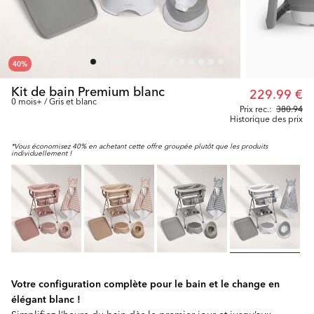
40
%
Kit de bain Premium blanc
229.99 €
0 mois+ / Gris et blanc
Prix rec.:
380.94
Historique des prix
*Vous économisez 40% en achetant cette offre groupée plutôt que les produits
individuellement !
Votre configuration complète pour le bain et le change en
élégant blanc !