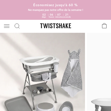
Économisez jusqu’à 60 %
Ne manquez pas notre offre de la semaine !
02
06
07
20
days
hours
minutes
seconds