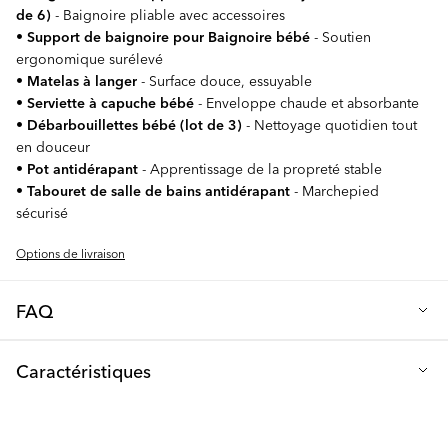
de 6)
- Baignoire pliable avec accessoires
•
Support de baignoire pour Baignoire bébé
- Soutien
ergonomique surélevé
•
Matelas à langer
- Surface douce, essuyable
•
Serviette à capuche bébé
- Enveloppe chaude et absorbante
•
Débarbouillettes bébé (lot de 3)
- Nettoyage quotidien tout
en douceur
•
Pot antidérapant
- Apprentissage de la propreté stable
•
Tabouret de salle de bains antidérapant
- Marchepied
sécurisé
Options de livraison
FAQ
Q : Pourquoi le Kit de bain Premium blanc est-il la solution
Caractéristiques
tout-en-un idéale pour mon bébé ?
Ce kit complet, dans un
coloris blanc épuré, couvre chaque étape de la routine
Matériaux : Plastique PP de haute qualité et textiles doux et
d'hygiène de votre bébé, de son tout premier bain à
absorbants
l'apprentissage réussi de la propreté. Il comprend tout ce dont