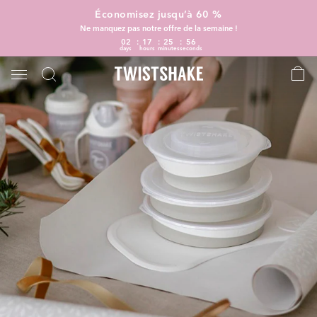
Économisez jusqu’à 60 %
Ne manquez pas notre offre de la semaine !
02
17
25
56
days
hours
minutes
seconds