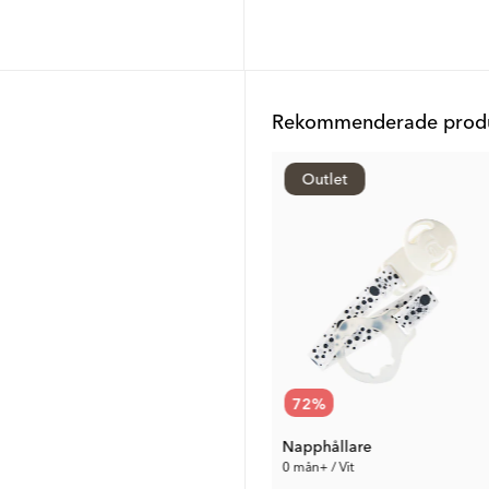
Rekommenderade produ
Outlet
Outlet
75
%
72
%
Nappflaska Anti-kolik 260 ml
Våtservettsfodral
Napphållare
0 mån+ / Grå
0 mån+ / Vit