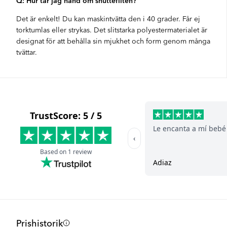
Q: Hur tar jag hand om snuttefilten?
Det är enkelt! Du kan maskintvätta den i 40 grader. Får ej
torktumlas eller strykas. Det slitstarka polyestermaterialet är
designat för att behålla sin mjukhet och form genom många
tvättar.
Prishistorik