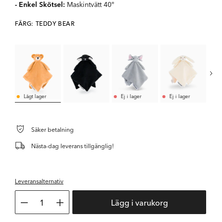
- Enkel Skötsel:
Maskintvätt 40°
FÄRG: TEDDY BEAR
Lågt lager
Ej i lager
Ej i lager
Säker betalning
Nästa-dag leverans tillgänglig!
Leveransalternativ
1
Lägg i varukorg