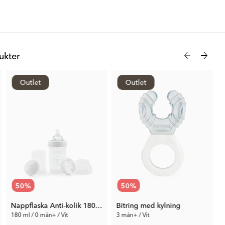
kter
Outlet
Outlet
50
%
50
%
Nappflaska Anti-kolik 180 ml
Bitring med kylning
180 ml / 0 mån+ / Vit
3 mån+ / Vit
2