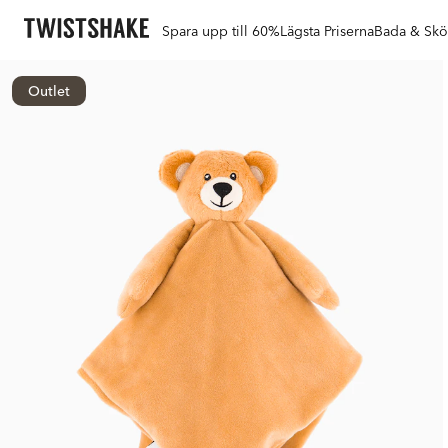
Spara upp till 60%
Lägsta Priserna
Bada & Skö
Outlet