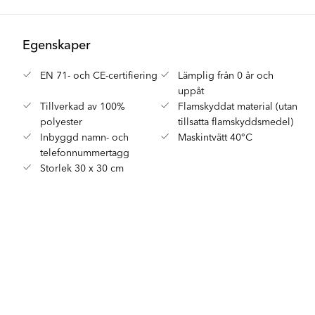
Egenskaper
EN 71- och CE-certifiering
Lämplig från 0 år och
uppåt
Tillverkad av 100%
Flamskyddat material (utan
polyester
tillsatta flamskyddsmedel)
Inbyggd namn- och
Maskintvätt 40°C
telefonnummertagg
Storlek 30 x 30 cm