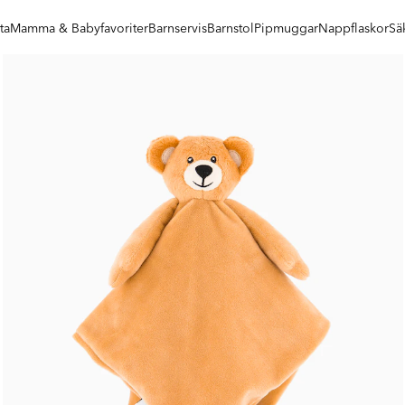
ta
Mamma & Babyfavoriter
Barnservis
Barnstol
Pipmuggar
Nappflaskor
Sä