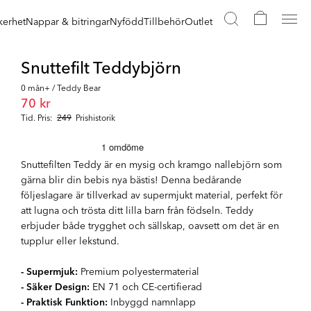
kerhet
Nappar & bitringar
Nyfödd
Tillbehör
Outlet
Snuttefilt Teddybjörn
0 mån+ / Teddy Bear
70 kr
Tid. Pris:
249
Prishistorik
Snuttefilten Teddy är en mysig och kramgo nallebjörn som
gärna blir din bebis nya bästis! Denna bedårande
följeslagare är tillverkad av supermjukt material, perfekt för
att lugna och trösta ditt lilla barn från födseln. Teddy
erbjuder både trygghet och sällskap, oavsett om det är en
tupplur eller lekstund.
- Supermjuk:
Premium polyestermaterial
- Säker Design:
EN 71 och CE-certifierad
- Praktisk Funktion:
Inbyggd namnlapp