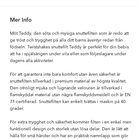
Mer Info
Möt Teddy, den söta och mysiga snuttefilten som är redo att
ge tröst och trygghet på alla ditt barns äventyr redan från
födseln. Twistshakes snuttefilt Teddy är perfekt för din bebis
att ha i spjälsängen under vila eller som följeslagare under
dagens alla aktiviteter.
För att garantera inte bara komfort utan även säkerhet är
snuttefilten tillverkad i premium material av högsta kvalitet.
Den otroligt mjuka och lugnande velouren är tillverkad i
flamskyddat material utan några flamskyddsmedell och är EN
71-certifierad. Snuttefilten kan enkelt tvättas i maskin på 40
grader.
För extra trygghet och säkerhet kommer filten i en enkel men
funktionell design och storlek utan lösa delar. Den är lätt att
hålla för små händer och har en praktisk namnlapp som gör