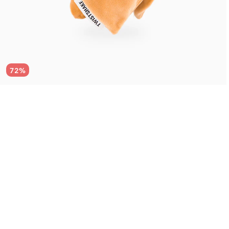
72
%
Lågt lager