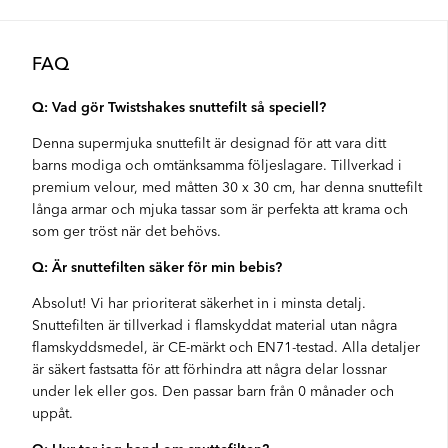
FAQ
Q: Vad gör Twistshakes snuttefilt så speciell?
Denna supermjuka snuttefilt är designad för att vara ditt
barns modiga och omtänksamma följeslagare. Tillverkad i
premium velour, med måtten 30 x 30 cm, har denna snuttefilt
långa armar och mjuka tassar som är perfekta att krama och
som ger tröst när det behövs.
Q: Är snuttefilten säker för min bebis?
Absolut! Vi har prioriterat säkerhet in i minsta detalj.
Snuttefilten är tillverkad i flamskyddat material utan några
flamskyddsmedel, är CE-märkt och EN71-testad. Alla detaljer
är säkert fastsatta för att förhindra att några delar lossnar
under lek eller gos. Den passar barn från 0 månader och
uppåt.