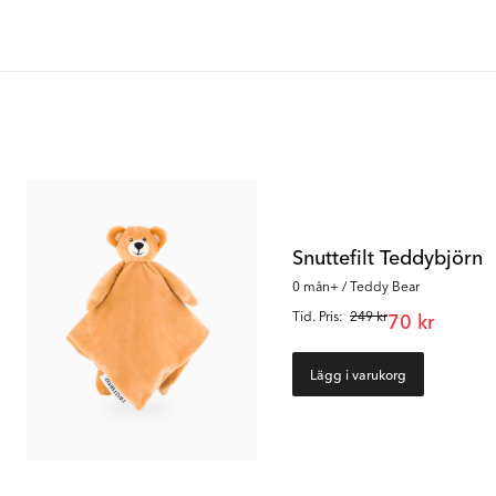
Outlet
Outlet
Snuttefilt Teddybjörn
0 mån+ / Teddy Bear
Tid. Pris:
249 kr
70 kr
Lägg i varukorg
50
%
50
%
Nappflaska Anti-kolik 180 ml
Bitring med kylning
3 mån+ / Vit
260 ml / 2 mån+ / Vit