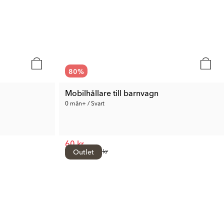
80
%
Mobilhållare till barnvagn
0 mån+ / Svart
60 kr
Tid. Pris:
Outlet
299 kr