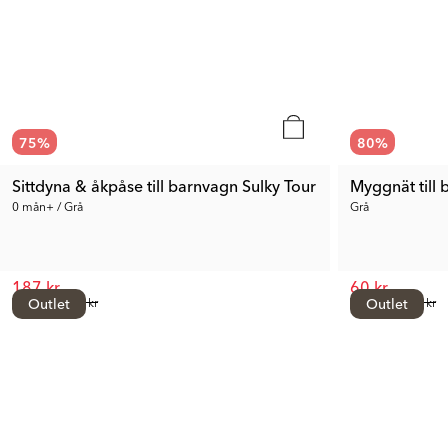
75
%
80
%
Sittdyna & åkpåse till barnvagn Sulky Tour
Myggnät till 
0 mån+ / Grå
Grå
187 kr
60 kr
Tid. Pris:
Outlet
749 kr
Tid. Pris:
Outlet
299 kr