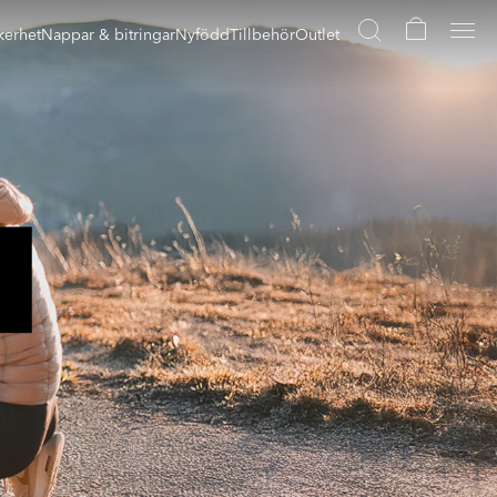
kerhet
Nappar & bitringar
Nyfödd
Tillbehör
Outlet