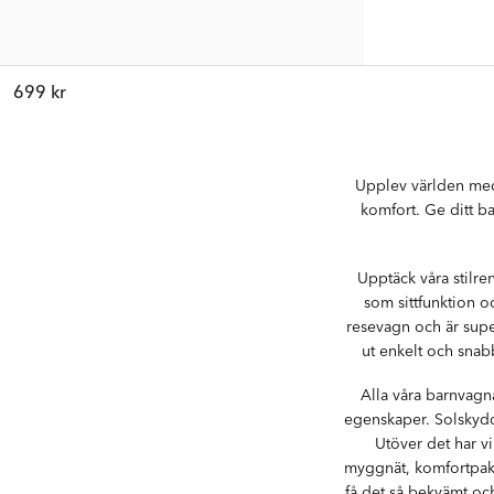
699 kr
Upplev världen med 
komfort. Ge ditt ba
Upptäck våra stilr
som sittfunktion 
resevagn och är super
ut enkelt och snab
Alla våra barnvagn
egenskaper. Solskydd,
Utöver det har v
myggnät, komfortpake
få det så bekvämt oc