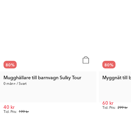
80
%
80
%
Mugghållare till barnvagn Sulky Tour
Myggnät till 
0 mån+ / Svart
60 kr
40 kr
Tid. Pris:
299 kr
Tid. Pris:
199 kr