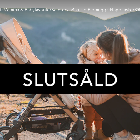
ta
Mamma & Babyfavoriter
Barnservis
Barnstol
Pipmuggar
Nappflaskor
Sä