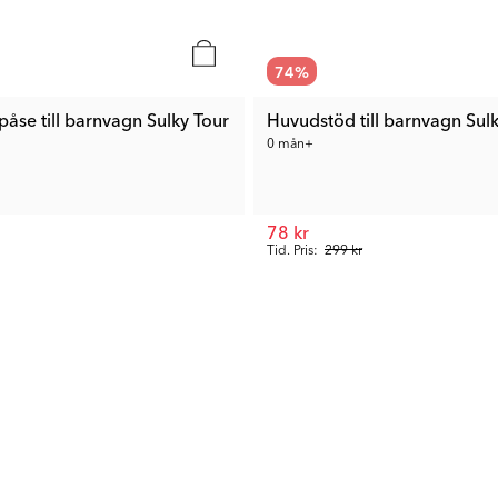
74
%
påse till barnvagn Sulky Tour
Huvudstöd till barnvagn Sul
0 mån+
78 kr
Tid. Pris:
299 kr