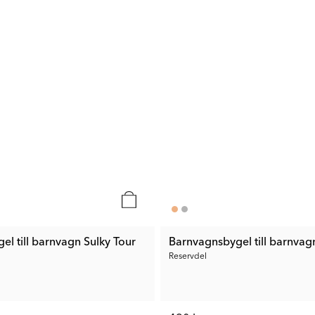
l till barnvagn Sulky Tour
Barnvagnsbygel till barnvag
Reservdel