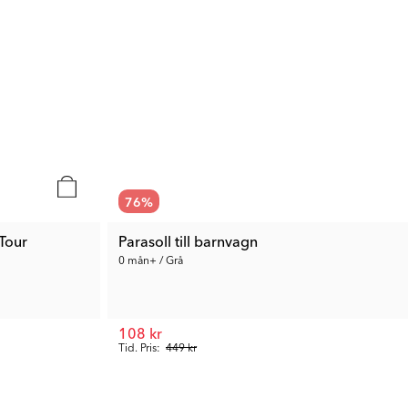
76
%
 Tour
Parasoll till barnvagn
0 mån+ / Grå
108 kr
Tid. Pris:
449 kr