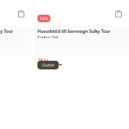
74
%
ky Tour
Huvudstöd till barnvagn Sulky Tour
0 mån+ / Grå
78 kr
Tid. Pris:
Outlet
299 kr