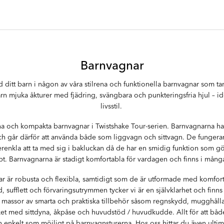
Barnvagnar
ditt barn i någon av våra stilrena och funktionella barnvagnar som ta
rn mjuka åkturer med fjädring, svängbara och punkteringsfria hjul – id
livsstil.
ena och kompakta barnvagnar i Twistshake Tour-serien. Barnvagnarna ha
och går därför att använda både som liggvagn och sittvagn. De fungera
enkla att ta med sig i bakluckan då de har en smidig funktion som gör
bt. Barnvagnarna är stadigt komfortabla för vardagen och finns i mång
ar är robusta och flexibla, samtidigt som de är utformade med komfort 
 sufflett och förvaringsutrymmen tycker vi är en självklarhet och finns 
i massor av smarta och praktiska tillbehör såsom regnskydd, mugghålla
t med sittdyna, åkpåse och huvudstöd / huvudkudde. Allt för att både
h enkelt som möjligt på barnvagnsturerna. Hos oss hittar du även ulti