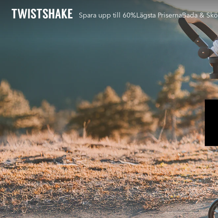
Spara upp till 60%
Lägsta Priserna
Bada & Skö