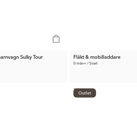
barnvagn Sulky Tour
Fläkt & mobilladdare
0 mån+ / Svart
349 kr
Outlet