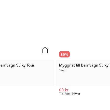
80
%
barnvagn Sulky Tour
Myggnät till barnvagn Sulky
Svart
60 kr
Tid. Pris:
299 kr