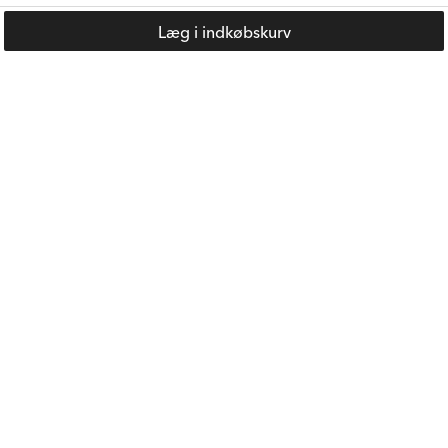
Anb. Pris:
205 kr.
Anb. Pris:
205 kr.
Læg i indkøbskurv