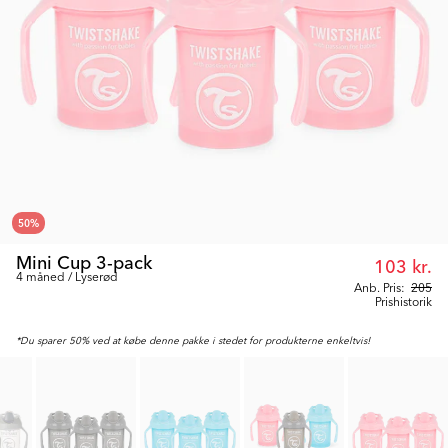
50
%
Mini Cup 3-pack
103 kr.
4 måned / Lyserød
Anb. Pris:
205
Prishistorik
*Du sparer 50% ved at købe denne pakke i stedet for produkterne enkeltvis!