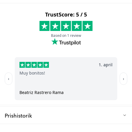
Q: Hvad gør Mini Cup 3-pack særlig?
Vores Mini Cups er designet med både forældre og småbørn i
tankerne! Hver kop har et smart spildsikkert design med
mixernet, der hjælper med at nedbryde klumper i drikkevarer -
perfekt til smoothies og modermælkserstatning. Det
ergonomiske design med let-greb håndtag er tilpasset små
hænder og støtter udviklingen af selvstændige
drikkefærdigheder.
Q: Er kopperne sikre for mit barn?
Helt bestemt! Alle vores Mini Cups er fremstillet af højkvalitets
materialer, der er 100% BPA-fri og dermed helt sikre for dit barn.
Den bløde drikketud er skånsom mod barnets gummer og første
tænder, samtidig med at den er holdbar nok til daglig brug.
Q: Hvilken alder er kopperne beregnet til?
Prishistorik
Disse 230ml kopper er perfekte til babyer fra 4+ måneder. De er
specielt udviklet til at støtte dit barns overgang fra flaske til
Laveste salgspris de sidste 30 dage: 103 kr.
selvstændig drikning, med funktioner der følger dit barns