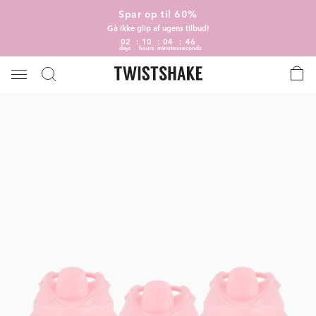
Spar op til 60%
Gå ikke glip af ugens tilbud!
02
10
04
46
days
hours
minutes
seconds