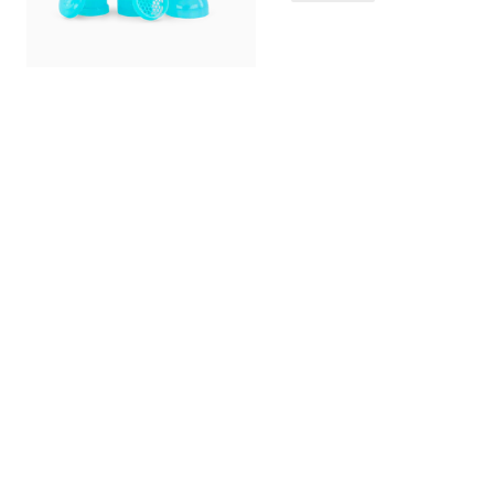
50
%
72
%
Formelbeholder
Sutter 6+m 2-pack
1700 ml / 0 måned+ / Hvid
6 måned+ / Blå & Grøn
90 kr.
13 kr.
Tidl. Pris:
179 kr.
Tidl. Pris:
48 kr.