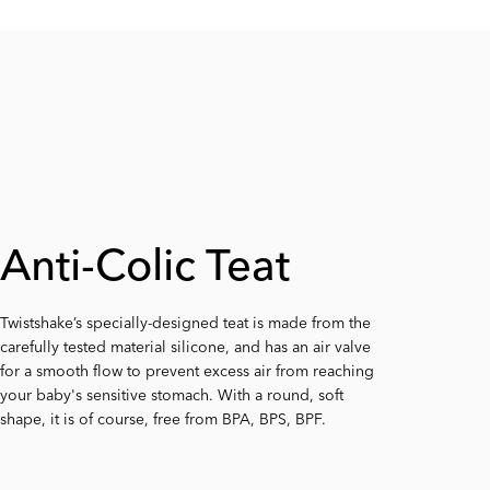
Anti-Colic Baby
Anti-Colic Mixer
Smart Formula
Anti-Colic Teat
Easy to Clean
Teat Flow
Multiple Sizes
Bottle
Net
Container
Twistshake’s specially-designed teat is made from the
Twistshake's baby bottle's has a straight design that
carefully tested material silicone, and has an air valve
Twistshake has a range of teats with a selection of
Do you need a different the size for your baby? Don't
Twistshake's baby bottle counteracts an infant’s colic
allows for an extra-wide bottle neck to make it easier
for a smooth flow to prevent excess air from reaching
flow rates. If the flow in our standard teat does not
worry if the size does not suit your baby, we offer a
with the smart flow system Twistflow, which consists of
Twistshake's baby bottle always comes with a smart
You can use this container to prepare your next meal
to wash with the washing-up brush, without
your baby's sensitive stomach. With a round, soft
suit your baby, it is very easy to change.
range of sizes - take a look!
an air valve and mixer-net for a smooth flow, that
mixer net that prevents clumping during shaking, and
in advance, or store snacks such as vegetable sticks
compromising the grip and feel of the bottle.
shape, it is of course, free from BPA, BPS, BPF.
prevents excess air from reaching your baby's
ensures a smooth mix for an even flow.
or fruit pieces in it. It is stackable for easy storage.
sensitive stomach.