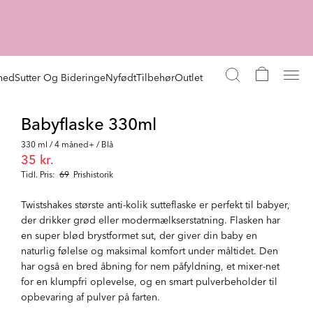
hed
Sutter Og Bideringe
Nyfødt
Tilbehør
Outlet
Babyflaske 330ml
330 ml / 4 måned+ / Blå
35 kr.
Tidl. Pris:
69
Prishistorik
Twistshakes største anti-kolik sutteflaske er perfekt til babyer,
der drikker grød eller modermælkserstatning. Flasken har
en super blød brystformet sut, der giver din baby en
naturlig følelse og maksimal komfort under måltidet. Den
har også en bred åbning for nem påfyldning, et mixer-net
for en klumpfri oplevelse, og en smart pulverbeholder til
opbevaring af pulver på farten.