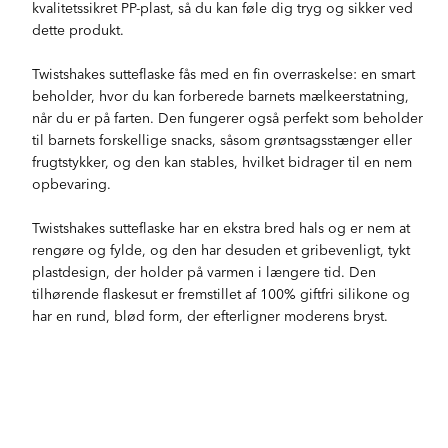
kvalitetssikret PP-plast, så du kan føle dig tryg og sikker ved
dette produkt.
Twistshakes sutteflaske fås med en fin overraskelse: en smart
beholder, hvor du kan forberede barnets mælkeerstatning,
når du er på farten. Den fungerer også perfekt som beholder
til barnets forskellige snacks, såsom grøntsagsstænger eller
frugtstykker, og den kan stables, hvilket bidrager til en nem
opbevaring.
Twistshakes sutteflaske har en ekstra bred hals og er nem at
rengøre og fylde, og den har desuden et gribevenligt, tykt
plastdesign, der holder på varmen i længere tid. Den
tilhørende flaskesut er fremstillet af 100% giftfri silikone og
har en rund, blød form, der efterligner moderens bryst.