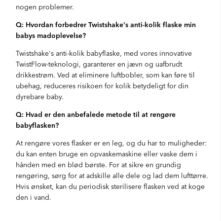
nogen problemer.
Q: Hvordan forbedrer Twistshake's anti-kolik flaske min
babys madoplevelse?
Twistshake's anti-kolik babyflaske, med vores innovative
TwistFlow-teknologi, garanterer en jævn og uafbrudt
drikkestrøm. Ved at eliminere luftbobler, som kan føre til
ubehag, reduceres risikoen for kolik betydeligt for din
dyrebare baby.
Q: Hvad er den anbefalede metode til at rengøre
babyflasken?
At rengøre vores flasker er en leg, og du har to muligheder:
du kan enten bruge en opvaskemaskine eller vaske dem i
hånden med en blød børste. For at sikre en grundig
rengøring, sørg for at adskille alle dele og lad dem lufttørre.
Hvis ønsket, kan du periodisk sterilisere flasken ved at koge
den i vand.