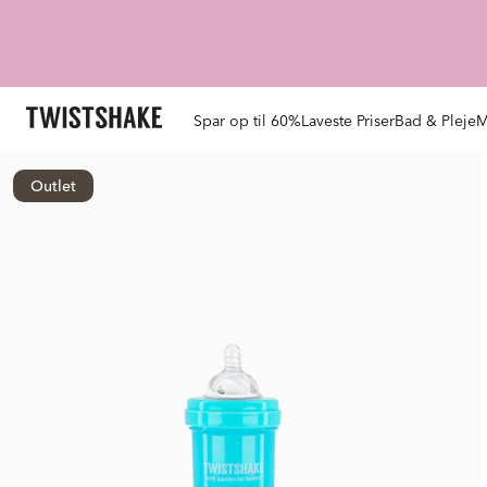
Spar op til 60%
Laveste Priser
Bad & Pleje
M
Outlet