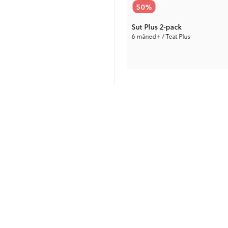
72
%
50
%
Suttesnor
Sut Plus 2-pack
0 måned+ / Hvid
6 måned+ / Teat Plus
13 kr.
24 kr.
Tidl. Pris:
48 kr.
Tidl. Pris:
48 kr.