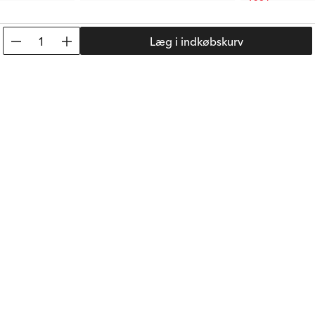
139 kr.
49 kr.
Anb. Pris:
689 kr.
Tidl. Pris:
139 kr.
1
Læg i indkøbskurv