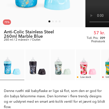
75
%
Anti-Colic Stainless Steel
57 kr.
260ml Marble Blue
Tidl. Pris:
229
260 ml / 2 måned+ / Outlet
Prishistorik
Low stock
Ud
Denne rustfri stål babyflaske er lige så flot, som den er god for
din babys følsomme mave. Den kommer i flere trendy designs
og er udstyret med en smart anti-kolik ventil for et jævnt og blidt
flow.