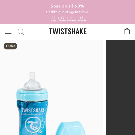
Spar op til 60%
Gå ikke glip af ugens tilbud!
01
17
01
17
days
hours
minutes
seconds
Outlet