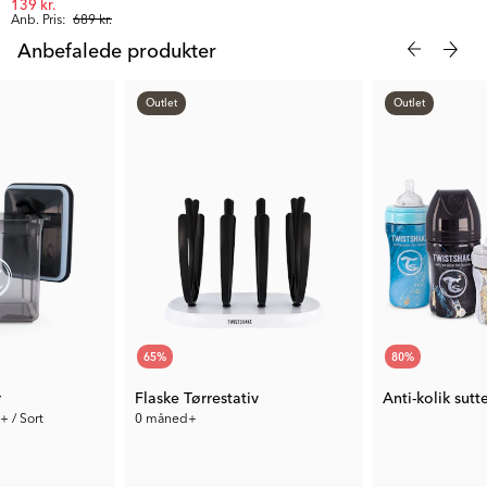
139 kr.
Anb. Pris:
689 kr.
Anbefalede produkter
Outlet
Outlet
65
%
80
%
r
Flaske Tørrestativ
 / Sort
0 måned+