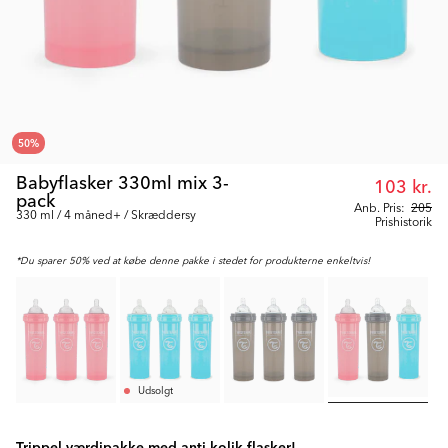
50
%
Babyflasker 330ml mix 3-
103 kr.
pack
Anb. Pris:
205
330 ml / 4 måned+ / Skræddersy
Prishistorik
*Du sparer 50% ved at købe denne pakke i stedet for produkterne enkeltvis!
Udsolgt
Trippel værdipakke med anti-kolik flasker!