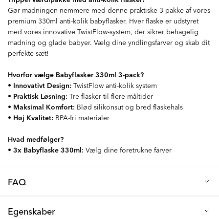
Gør madningen nemmere med denne praktiske 3-pakke af vores
premium 330ml anti-kolik babyflasker. Hver flaske er udstyret
med vores innovative TwistFlow-system, der sikrer behagelig
madning og glade babyer. Vælg dine yndlingsfarver og skab dit
perfekte sæt!
Hvorfor vælge Babyflasker 330ml 3-pack?
•
Innovativt Design:
TwistFlow anti-kolik system
•
Praktisk Løsning:
Tre flasker til flere måltider
•
Maksimal Komfort:
Blød silikonsut og bred flaskehals
•
Høj Kvalitet:
BPA-fri materialer
Hvad medfølger?
•
3x Babyflaske 330ml:
Vælg dine foretrukne farver
FAQ
Q: Hvad gør denne 3-pak af sutteflasker særlig?
Egenskaber
Hver 330ml sutteflaske er udstyret med vores innovative