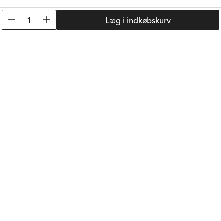
Tidl. Pris:
48 kr.
Tidl. Pris:
62 kr.
1
Læg i indkøbskurv