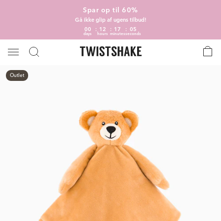
Spar op til 60%
Gå ikke glip af ugens tilbud!
00
12
17
04
days
hours
minutes
seconds
Outlet