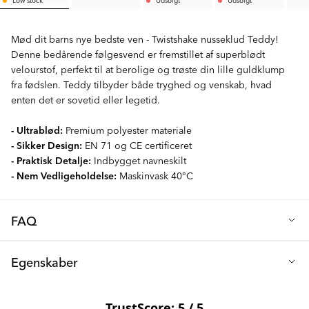
Mød dit barns nye bedste ven - Twistshake nusseklud Teddy!
Denne bedårende følgesvend er fremstillet af superblødt
velourstof, perfekt til at berolige og trøste din lille guldklump
fra fødslen. Teddy tilbyder både tryghed og venskab, hvad
enten det er sovetid eller legetid.
- Ultrablød:
Premium polyester materiale
- Sikker Design:
EN 71 og CE certificeret
- Praktisk Detalje:
Indbygget navneskilt
- Nem Vedligeholdelse:
Maskinvask 40°C
FAQ
Q: Hvad gør Twistshake Nusseklud særlig?
Egenskaber
Denne superbløde nusseklud er designet til at være dit barns
trygge og kærlige følgesvend. Fremstillet af førsteklasses
EN 71 og CE-certificering
velourstof er denne 30 x 30 cm store nusseklud udstyret med