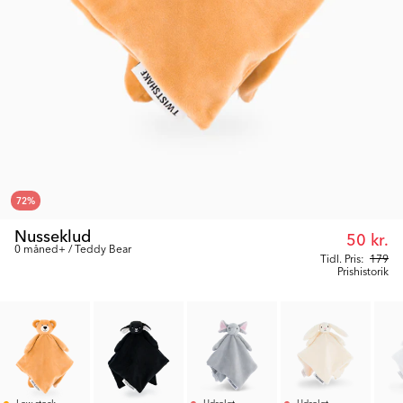
72
%
Nusseklud
50 kr.
0 måned+ / Teddy Bear
Tidl. Pris:
179
Prishistorik
Low stock
Udsolgt
Udsolgt