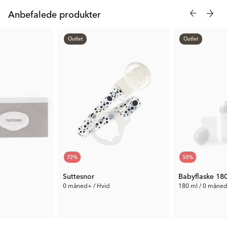
klar til at give trøst og støtte på alle dit barns eventyr fra fødslen.
Anbefalede produkter
Denne nusseklud er perfekt til både vuggen under hvil og som
trofast følgesvend gennem dagen.
Outlet
Outlet
For at sikre både komfort og sikkerhed er nussekluden
fremstillet af det bedste og mest holdbare materiale. Det utroligt
bløde og beroligende velourstof er flammehæmmende uden
tilsatte flammehæmmere, og nussekluden er EN 71-certificeret.
Den kan maskinvaskes ved 40 grader for nem vedligeholdelse.
Det enkle men yderst funktionelle design kommer uden løse
dele og i en praktisk størrelse, der er nem for små hænder at
holde. Nussekluden er udstyret med en praktisk mærkat til navn
og telefonnummer, så den nemt kan identificeres, hvis den
72
%
50
%
skulle blive væk - en vigtig detalje for enhver forældres ro i
sindet.
Suttesnor
Babyflaske 18
0 måned+ / Hvid
180 ml / 0 måned
13 kr.
31 kr.