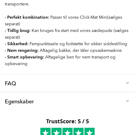
transportere.
- Perfekt kombination:
Passer til vores Click-Mat Mini(sælges
separat)
- Tidlig brug:
Kan bruges fra start med vores sædepude (sælges
separat)
- Sikkerhed:
Fempunktssele og fodstøtte for sikker siddestilling
- Nem rengøring:
Aftagelig bakke, der tåler opvaskemaskine
- Smart opbevaring:
Aftagelige ben for nem transport og
opbevaring
FAQ
Q: Hvornår kan mit barn begynde at bruge en højstol?
Egenskaber
Vores højstol er designet og fremstillet til børn, der har nået
milepælen med selvstændig siddning, typisk omkring 4-6
Højde (cm): 85
måneders alderen. Den forbliver en pålidelig følgesvend for dit
Længde (cm): 68
barn, indtil de når 3 år eller opnår en maksimal vægt på 15 kg.