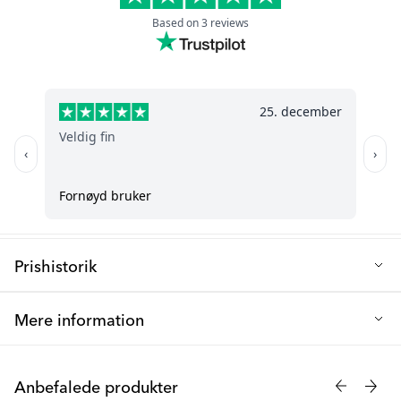
Bredde (cm): 55
Q: Er det let at rengøre og vedligeholde?
Længde på bakken (cm): 31
Helt sikkert! Den har en aftagelig bakke, der er sikker at sætte i
opvaskemaskinen.
Bredde på bakken (cm): 17,5
Vægt (kg): 3,5
Materiale: PP-plast, bøgetræ, polyester
Maksimal vægt (kg): 15
Prishistorik
Laveste salgspris de sidste 30 dage: 626 kr.
Mere information
Vores højstol er ikke kun stilfuld, men også behagelig for dit
barn at sidde i samt nem at bruge og rengøre. Den er designet
Anbefalede produkter
til børn, som selv kan sidde, op til 3 år, eller som vejer højest 15