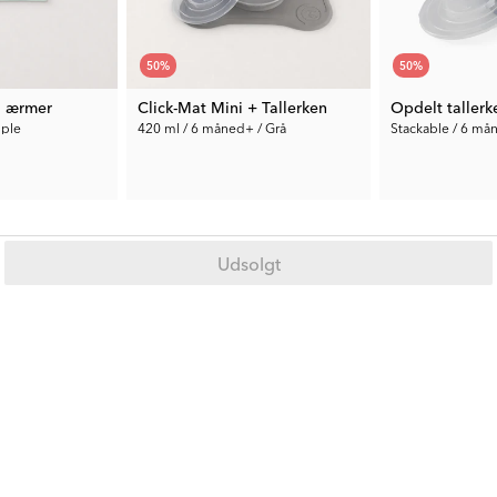
50
%
50
%
 ærmer
Click-Mat Mini + Tallerken
Opdelt tallerk
pple
420 ml / 6 måned+ / Grå
Stackable / 6 må
105 kr.
40 kr.
Tidl. Pris:
209 kr.
Tidl. Pris:
79 kr.
Udsolgt