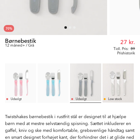
70
%
Børnebestik
27 kr.
12 måned+ / Grå
Tidl. Pris:
89
Prishistorik
Udsolgt
Udsolgt
Low stock
Twistshakes børnebestik i rustfrit stål er designet til at hjælpe
børn med at mestre selvstændig spisning. Sættet inkluderer en
gaffel, kniv og ske med komfortable, grebsvenlige håndtag samt
en smart designet forhøjet kant, der forhindrer det i at glide ned