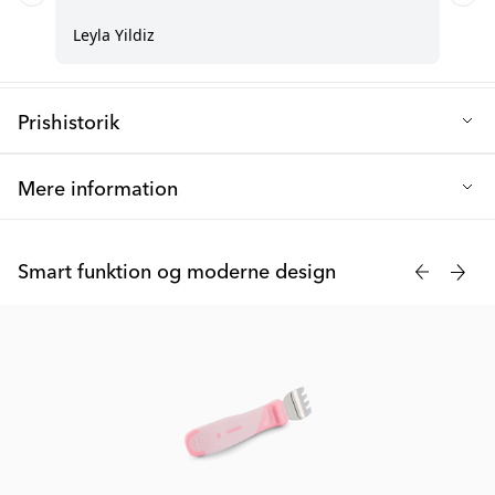
Prishistorik
Laveste salgspris de sidste 30 dage: 27 kr.
Mere information
Twistshakes børneservice passer perfekt til barnets hænder
takket være en gribevenlig overflade og en smart designet
Smart funktion og moderne design
hævet kant, der forhindrer, at servicet glider ned fra bordet.
Perfekt valg, når det mindste familiemedlem begynder at kunne
spise selv!
Sættet omfatter en kniv, gaffel og ske, hvorfor det kan bruges til
alle måltider på dagen og også til lækre snacks! Hvis børnene
kan lide bestikkets udseende og finder det nemt at holde om
det, er det mere sandsynligt, at de er ivrige efter at bruge det til
snacks samt andre måltider, og vores bestik opfylder helt klart