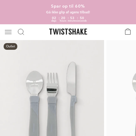
Spar op til 60%
Gå ikke glip af ugens tilbud!
02
20
53
50
days
hours
minutes
seconds
Outlet