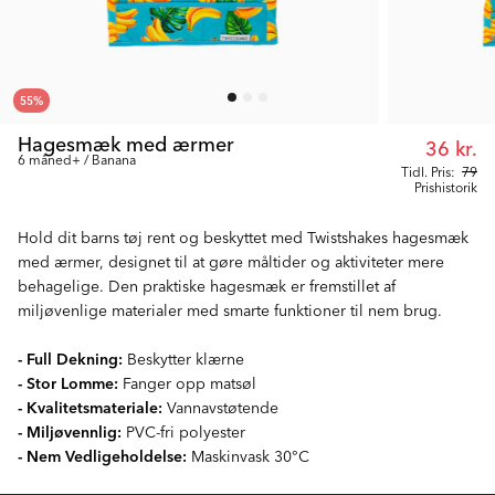
55
%
Hagesmæk med ærmer
36 kr.
6 måned+ / Banana
Tidl. Pris:
79
Prishistorik
Hold dit barns tøj rent og beskyttet med Twistshakes hagesmæk
med ærmer, designet til at gøre måltider og aktiviteter mere
behagelige. Den praktiske hagesmæk er fremstillet af
miljøvenlige materialer med smarte funktioner til nem brug.
- Full Dekning:
Beskytter klærne
- Stor Lomme:
Fanger opp matsøl
- Kvalitetsmateriale:
Vannavstøtende
- Miljøvennlig:
PVC-fri polyester
- Nem Vedligeholdelse:
Maskinvask 30°C