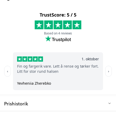
Vores hagesmække er velegnede til brug fra 6 måneder og
Materiale: 100% Polyester
frem!
Fri for: BPA
Q: Skal jeg vælge Hagesmæk med ærmer eller
Almindelig
Maskinvaskbar: Ja (30 grader)
Hagesmæk
?
Anbefalet alder: Fra 6+ måneder
Den almindelige hagesmæk kan bruges fra så tidligt som 4
måneder, er lettere at vaske (hej opvaskemaskine) og kan fange
mere mad i den dybere lomme.
Hagesmækken med lange ærmer er blødere, beskytter mere af
dit babys tøj og fungerer også som et fantastisk tilbehør under
leg, som f.eks. håndarbejde, tegning, maling osv.
Prishistorik
Laveste salgspris de sidste 30 dage: 36 kr.