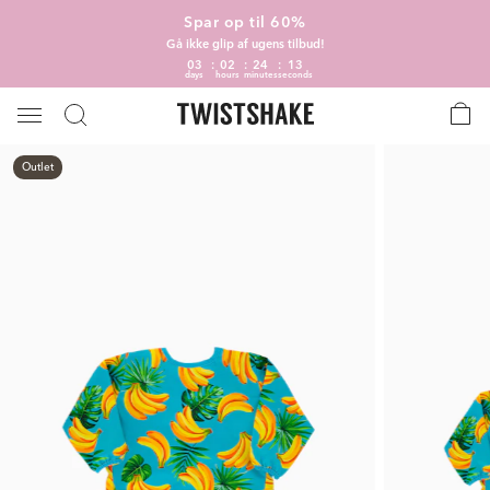
Spar op til 60%
Gå ikke glip af ugens tilbud!
03
02
24
13
days
hours
minutes
seconds
Outlet