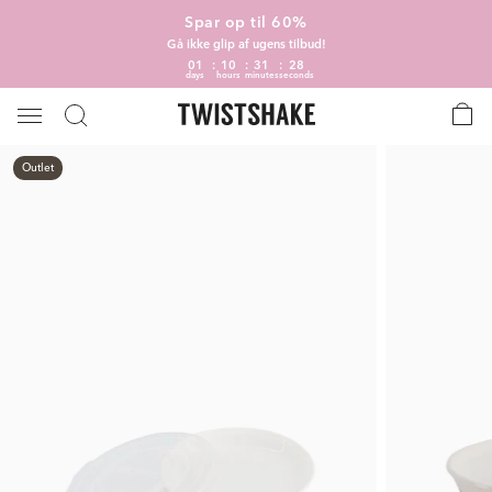
Spar op til 60%
Gå ikke glip af ugens tilbud!
01
10
31
28
days
hours
minutes
seconds
Outlet