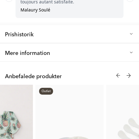
Prishistorik
Laveste salgspris de sidste 30 dage: 40 kr.
Mere information
Twistshakes børnetallerken er designet til at give dit barn et trygt
og komfortabelt måltid ved bordet. Produktet er helt fri for BPA,
Anbefalede produkter
så du kan føle dig helt tryg ved at benytte produktet, og det er
også med til at give dit barn den bedste start på livet.
Outlet
Materialet er en højkvalitets silikone samt hård plast (PP og TPE-
plast). Undersiden er fremstillet af et skridsikkert materiale, der
hjælper med at holde dit barns tallerken på plads. Hver tallerken
har et smart låg – perfekt, når dit barn efterlader mad på
tallerkenen, der skal opbevares i køleskabet. Eller hvis du vil
bruge tallerkenen til at tage mad med på jeres fælles udflugt!