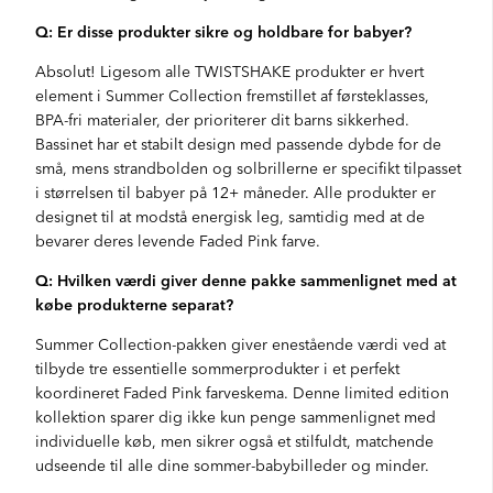
Q: Er disse produkter sikre og holdbare for babyer?
Absolut! Ligesom alle TWISTSHAKE produkter er hvert
element i Summer Collection fremstillet af førsteklasses,
BPA-fri materialer, der prioriterer dit barns sikkerhed.
Bassinet har et stabilt design med passende dybde for de
små, mens strandbolden og solbrillerne er specifikt tilpasset
i størrelsen til babyer på 12+ måneder. Alle produkter er
designet til at modstå energisk leg, samtidig med at de
bevarer deres levende Faded Pink farve.
Q: Hvilken værdi giver denne pakke sammenlignet med at
købe produkterne separat?
Summer Collection-pakken giver enestående værdi ved at
tilbyde tre essentielle sommerprodukter i et perfekt
koordineret Faded Pink farveskema. Denne limited edition
kollektion sparer dig ikke kun penge sammenlignet med
individuelle køb, men sikrer også et stilfuldt, matchende
udseende til alle dine sommer-babybilleder og minder.