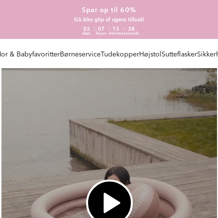
Spar op til 60%
Gå ikke glip af ugens tilbud!
03
07
13
37
days
hours
minutes
seconds
or & Babyfavoritter
Børneservice
Tudekopper
Højstol
Sutteflasker
Sikker