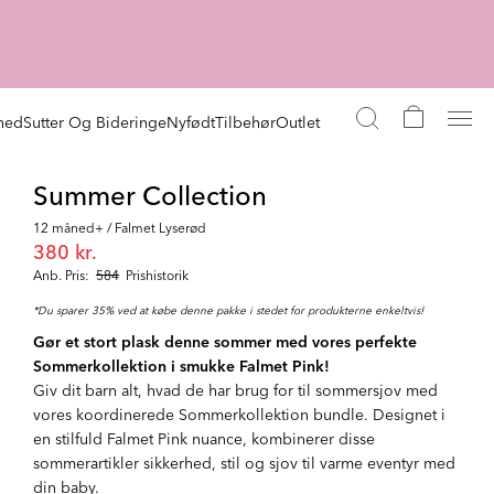
hed
Sutter Og Bideringe
Nyfødt
Tilbehør
Outlet
Summer Collection
12 måned+ / Falmet Lyserød
380 kr.
Anb. Pris:
584
Prishistorik
*Du sparer 35% ved at købe denne pakke i stedet for produkterne enkeltvis!
Gør et stort plask denne sommer med vores perfekte
Sommerkollektion i smukke Falmet Pink!
Giv dit barn alt, hvad de har brug for til sommersjov med
vores koordinerede Sommerkollektion bundle. Designet i
en stilfuld Falmet Pink nuance, kombinerer disse
sommerartikler sikkerhed, stil og sjov til varme eventyr med
din baby.