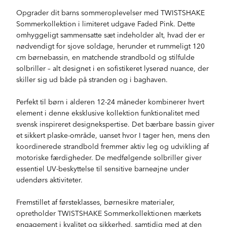
Opgrader dit barns sommeroplevelser med TWISTSHAKE
Sommerkollektion i limiteret udgave Faded Pink. Dette
omhyggeligt sammensatte sæt indeholder alt, hvad der er
nødvendigt for sjove soldage, herunder et rummeligt 120
cm børnebassin, en matchende strandbold og stilfulde
solbriller – alt designet i en sofistikeret lyserød nuance, der
skiller sig ud både på stranden og i baghaven.
Perfekt til børn i alderen 12-24 måneder kombinerer hvert
element i denne eksklusive kollektion funktionalitet med
svensk inspireret designekspertise. Det bærbare bassin giver
et sikkert plaske-område, uanset hvor I tager hen, mens den
koordinerede strandbold fremmer aktiv leg og udvikling af
motoriske færdigheder. De medfølgende solbriller giver
essentiel UV-beskyttelse til sensitive barneøjne under
udendørs aktiviteter.
Fremstillet af førsteklasses, børnesikre materialer,
opretholder TWISTSHAKE Sommerkollektionen mærkets
engagement i kvalitet og sikkerhed, samtidig med at den