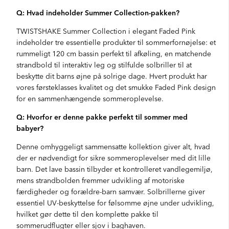
Q: Hvad indeholder Summer Collection-pakken?
TWISTSHAKE Summer Collection i elegant Faded Pink
indeholder tre essentielle produkter til sommerfornøjelse: et
rummeligt 120 cm bassin perfekt til afkøling, en matchende
strandbold til interaktiv leg og stilfulde solbriller til at
beskytte dit barns øjne på solrige dage. Hvert produkt har
vores førsteklasses kvalitet og det smukke Faded Pink design
for en sammenhængende sommeroplevelse.
Q: Hvorfor er denne pakke perfekt til sommer med
babyer?
Denne omhyggeligt sammensatte kollektion giver alt, hvad
der er nødvendigt for sikre sommeroplevelser med dit lille
barn. Det lave bassin tilbyder et kontrolleret vandlegemiljø,
mens strandbolden fremmer udvikling af motoriske
færdigheder og forældre-barn samvær. Solbrillerne giver
essentiel UV-beskyttelse for følsomme øjne under udvikling,
hvilket gør dette til den komplette pakke til
sommerudflugter eller sjov i baghaven.