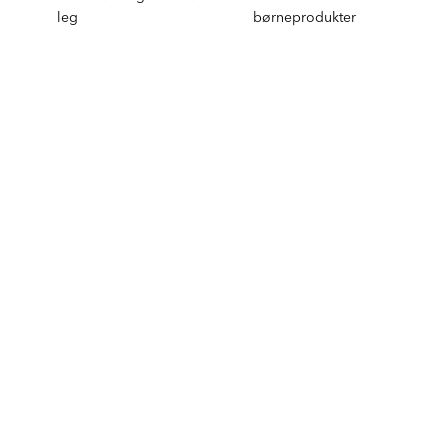
leg
børneprodukter