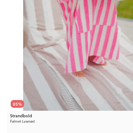
85
%
Strandbold
Falmet Lyserød