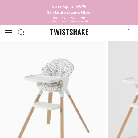
Spar op til 60%
Gå ikke glip af ugens tilbud!
00
16
52
28
days
hours
minutes
seconds