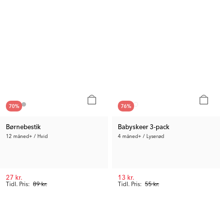
70
%
76
%
Børnebestik
Babyskeer 3-pack
12 måned+ / Hvid
4 måned+ / Lyserød
27 kr.
13 kr.
Tidl. Pris:
89 kr.
Tidl. Pris:
55 kr.