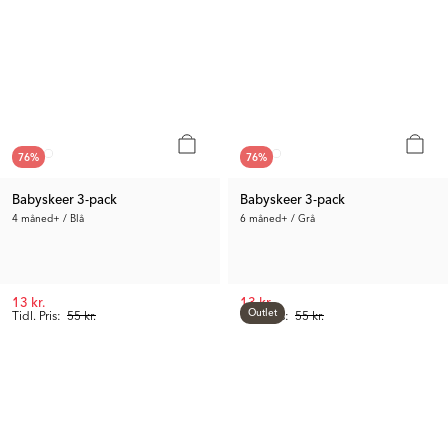
76
%
76
%
Babyskeer 3-pack
Babyskeer 3-pack
4 måned+ / Blå
6 måned+ / Grå
13 kr.
13 kr.
Outlet
Tidl. Pris:
55 kr.
Tidl. Pris:
55 kr.