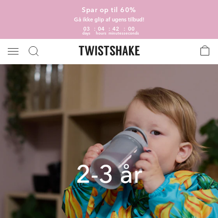
Spar op til 60%
Gå ikke glip af ugens tilbud!
03
04
42
00
days
hours
minutes
seconds