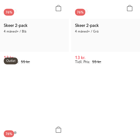
76
%
76
%
Skeer 2-pack
Skeer 2-pack
4 måned+ / Blå
4 måned+ / Grå
13 kr.
13 kr.
Outlet
Tidl. Pris:
55 kr.
Tidl. Pris:
55 kr.
76
%