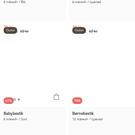
6 måned+ / Blå
6 måned+ / Lyserød
20 kr.
20 kr.
Outlet
Outlet
Tidl. Pris:
62 kr.
Tidl. Pris:
62 kr.
67
%
70
%
Babybestik
Børnebestik
6 måned+ / Sort
12 måned+ / Lyserød