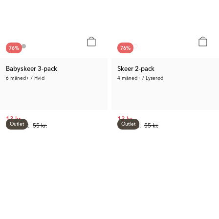
76
%
76
%
Babyskeer 3-pack
Skeer 2-pack
6 måned+ / Hvid
4 måned+ / Lyserød
13 kr.
13 kr.
Outlet
Outlet
Tidl. Pris:
55 kr.
Tidl. Pris:
55 kr.