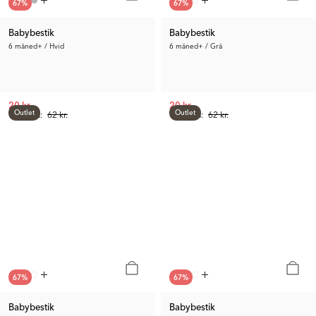
67
%
67
%
Babybestik
Babybestik
6 måned+ / Hvid
6 måned+ / Grå
20 kr.
20 kr.
Outlet
Outlet
Tidl. Pris:
62 kr.
Tidl. Pris:
62 kr.
67
%
67
%
Babybestik
Babybestik