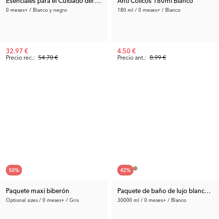
Esenciales para el Cuidado del Biberón
Anti Cólicos 180ml Blanco
0 meses+ / Blanco y negro
180 ml / 0 meses+ / Blanco
32.97 €
4.50 €
Precio rec.:
54.70 €
Precio ant.:
8.99 €
50
%
42
%
Paquete maxi biberón
Paquete de baño de lujo blanco - 
Optional sizes / 0 meses+ / Gris
30000 ml / 0 meses+ / Blanco