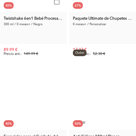
40
%
67
%
Twistshake 6en1 Bebé Procesador de Alimentos Negro V2
Paquete Ultimate de Chupetes y M
300 ml / 0 meses+ / Negro
0 meses+ / Personalizar
89.99 €
17.27 €
Outlet
Precio ant.:
149.99 €
Precio rec.:
52.30 €
40
%
50
%