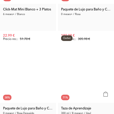
Click-Mat Mini Blanco + 3 Platos
Paquete de Lujo para Baño y Camb
6 meses+ / Blanco
0 meses+ / Rosa
22.99 €
189.99 €
Outlet
Precio rec.:
51.70 €
Precio rec.:
305.98 €
38
%
71
%
Paquete de Lujo para Baño y Cambiador
Taza de Aprendizaje
0 meses+ / Rosa Desvaído
300 ml / 8 meses+ / Azul