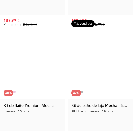
189.99 €
129.99 €
Más vendidos
Precio rec.:
305.98 €
Precio rec.:
225.99 €
40
%
42
%
Kit de Baño Premium Mocha
Kit de baño de lujo Mocha - Bañer
0 meses+ / Mocha
30000 ml / 0 meses+ / Mocha