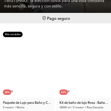
TWISTSHAKE: la elección obvia para una vida cotidiana
más sencilla, segura y con estilo.
Pago seguro
Más vendidos
38
%
42
%
Paquete de Lujo para Baño y Cambiador
Kit de baño de lujo Rosa - Bañera 
0 meses+ / Mocha
30000 ml / 0 meses+ / Rosa Desvaído