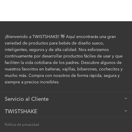
¡Bienvenido a TWISTSHAKE! 👋 Aquí encontrarás una gran
variedad de productos para bebés de diseño sueco,
inteligentes, seguros y de alta calidad. Nos esforzamos
continuamente por desarrollar productos fáciles de usar y que
faciliten la vida cotidiana de los padres. Descubre algunos de
nuestros favoritos en bañeras, vajillas, biberones, cochecitos y
mucho más. Compra con nosotros de forma rápida, segura y
siempre a precios increíbles.
Servicio al Cliente
Servicio al Cliente
TWISTSHAKE
Pago y Entregas
Sobre nosotros
Política de privacidad
Cookies