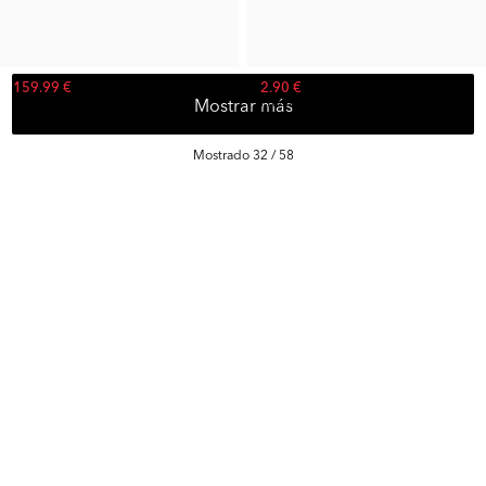
159.99 €
2.90 €
Precio rec.:
259.95 €
Precio ant.:
9.99 €
Mostrar más
Mostrado 32 / 58