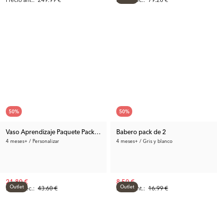
50
%
50
%
Vaso Aprendizaje Paquete Pack de 4
Babero pack de 2
4 meses+ / Personalizar
4 meses+ / Gris y blanco
21.80 €
8.50 €
Outlet
Outlet
Precio rec.:
43.60 €
Precio ant.:
16.99 €