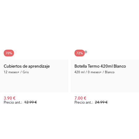
70
%
72
%
Cubiertos de aprendizaje
Botella Termo 420ml Blanco
12 meses+ / Gris
420 ml / 0 meses+ / Blanco
3.90 €
7.00 €
Precio ant.:
12.99 €
Precio ant.:
24.99 €