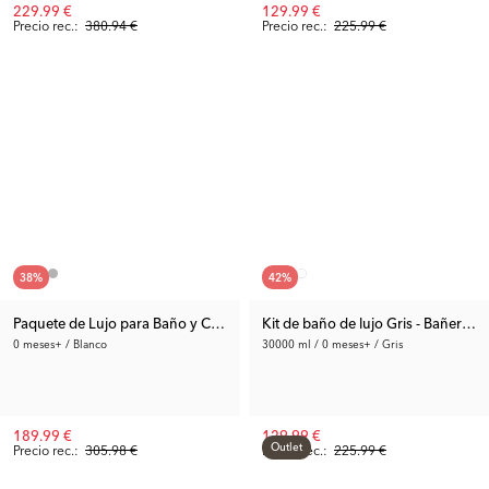
229.99 €
129.99 €
Precio rec.:
380.94 €
Precio rec.:
225.99 €
38
%
42
%
Paquete de Lujo para Baño y Cambiador Blanco
Kit de baño de lujo Gris - Bañera 
0 meses+ / Blanco
30000 ml / 0 meses+ / Gris
189.99 €
129.99 €
Outlet
Precio rec.:
305.98 €
Precio rec.:
225.99 €