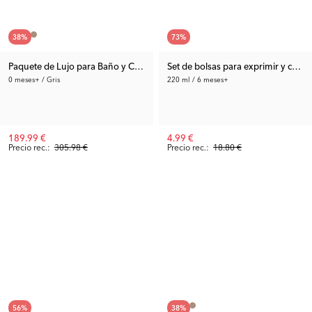
38
%
73
%
Paquete de Lujo para Baño y Cambiador Gris
Set de bolsas para exprimir y cuch
0 meses+ / Gris
220 ml / 6 meses+
189.99 €
4.99 €
Precio rec.:
305.98 €
Precio rec.:
18.80 €
56
%
38
%