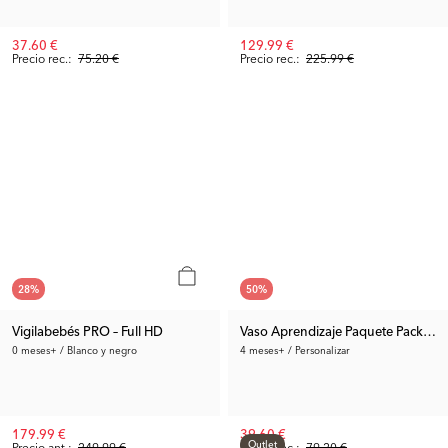
37.60 €
129.99 €
Precio rec.:
75.20 €
Precio rec.:
225.99 €
28
%
50
%
Vigilabebés PRO – Full HD
Vaso Aprendizaje Paquete Pack de 
0 meses+ / Blanco y negro
4 meses+ / Personalizar
179.99 €
39.60 €
Outlet
Precio ant.:
249.99 €
Precio rec.:
79.20 €