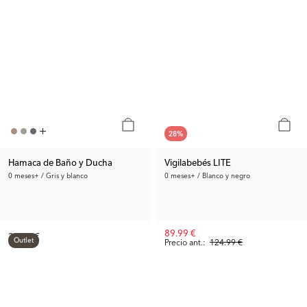
28
%
Hamaca de Baño y Ducha
Vigilabebés LITE
0 meses+ / Gris y blanco
0 meses+ / Blanco y negro
89.99 €
39.99 €
Outlet
Precio ant.:
124.99 €