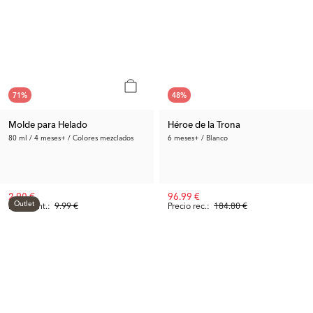
71
%
48
%
Molde para Helado
Héroe de la Trona
80 ml / 4 meses+ / Colores mezclados
6 meses+ / Blanco
2.90 €
96.99 €
Outlet
Precio ant.:
9.99 €
Precio rec.:
184.80 €