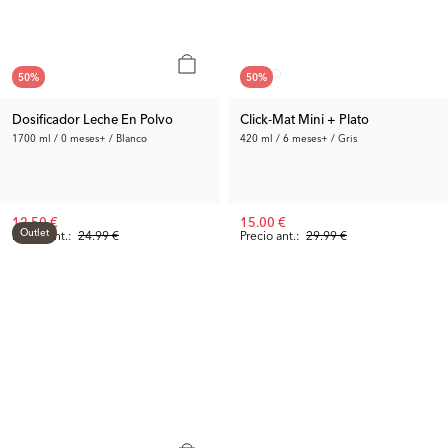
50
%
50
%
Dosificador Leche En Polvo
Click-Mat Mini + Plato
1700 ml / 0 meses+ / Blanco
420 ml / 6 meses+ / Gris
12.50 €
15.00 €
Outlet
Precio ant.:
24.99 €
Precio ant.:
29.99 €