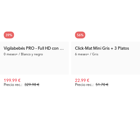
39
%
56
%
Vigilabebés PRO – Full HD con dos cámaras
Click-Mat Mini Gris + 3 Platos
0 meses+ / Blanco y negro
6 meses+ / Gris
199.99 €
22.99 €
Precio rec.:
329.98 €
Precio rec.:
51.70 €