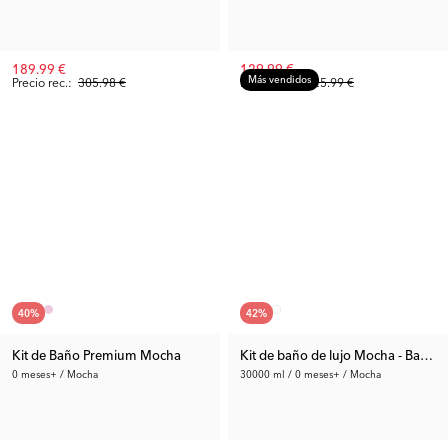
189.99 €
129.99 €
Más vendidos
Precio rec.:
305.98 €
Precio rec.:
225.99 €
40
%
42
%
Kit de Baño Premium Mocha
Kit de baño de lujo Mocha - Bañer
0 meses+ / Mocha
30000 ml / 0 meses+ / Mocha