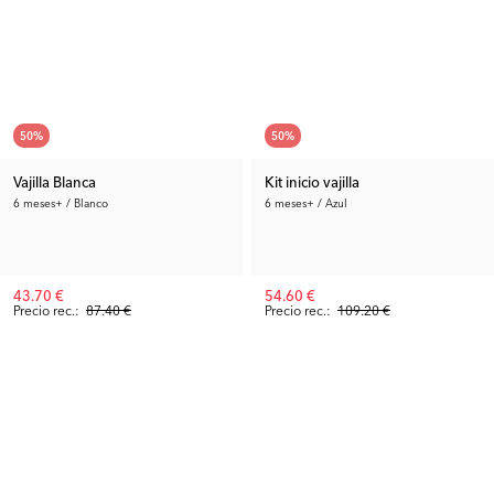
50
%
50
%
Vajilla Blanca
Kit inicio vajilla
6 meses+ / Blanco
6 meses+ / Azul
43.70 €
54.60 €
Precio rec.:
87.40 €
Precio rec.:
109.20 €