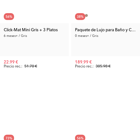
56
%
38
%
Click-Mat Mini Gris + 3 Platos
Paquete de Lujo para Baño y Camb
6 meses+ / Gris
0 meses+ / Gris
22.99 €
189.99 €
Precio rec.:
51.70 €
Precio rec.:
305.98 €
73
%
56
%