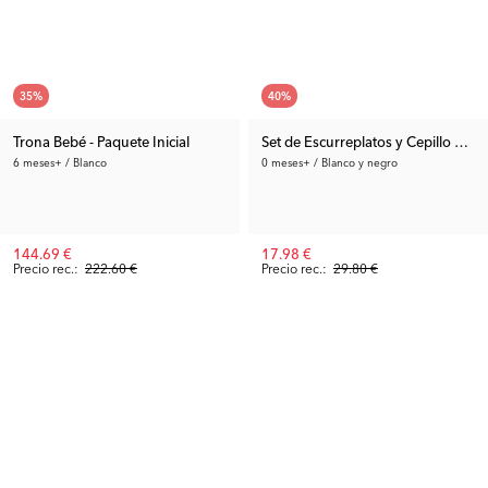
35
%
40
%
Trona Bebé - Paquete Inicial
Set de Escurreplatos y Cepillo de B
6 meses+ / Blanco
0 meses+ / Blanco y negro
144.69 €
17.98 €
Precio rec.:
222.60 €
Precio rec.:
29.80 €