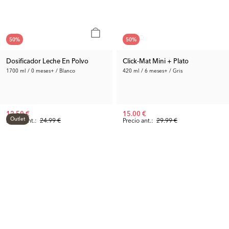
50
%
50
%
Dosificador Leche En Polvo
Click-Mat Mini + Plato
1700 ml / 0 meses+ / Blanco
420 ml / 6 meses+ / Gris
12.50 €
15.00 €
Outlet
Precio ant.:
24.99 €
Precio ant.:
29.99 €