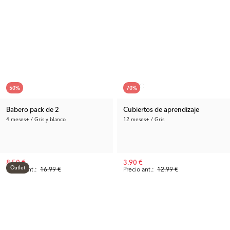
50
%
70
%
Babero pack de 2
Cubiertos de aprendizaje
4 meses+ / Gris y blanco
12 meses+ / Gris
8.50 €
3.90 €
Outlet
Precio ant.:
16.99 €
Precio ant.:
12.99 €