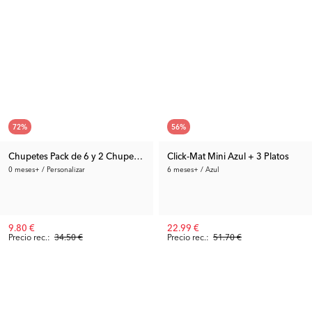
72
%
56
%
Chupetes Pack de 6 y 2 Chupeteros
Click-Mat Mini Azul + 3 Platos
0 meses+ / Personalizar
6 meses+ / Azul
9.80 €
22.99 €
Precio rec.:
34.50 €
Precio rec.:
51.70 €