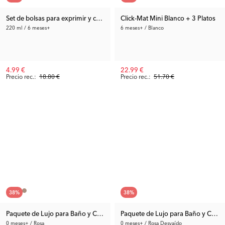
Set de bolsas para exprimir y cucharas
Click-Mat Mini Blanco + 3 Platos
220 ml / 6 meses+
6 meses+ / Blanco
4.99 €
22.99 €
Precio rec.:
18.80 €
Precio rec.:
51.70 €
38
%
38
%
Paquete de Lujo para Baño y Cambiado Rosa
Paquete de Lujo para Baño y Camb
0 meses+ / Rosa
0 meses+ / Rosa Desvaído