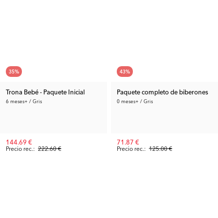
35
%
43
%
Trona Bebé - Paquete Inicial
Paquete completo de biberones
6 meses+ / Gris
0 meses+ / Gris
144.69 €
71.87 €
Precio rec.:
222.60 €
Precio rec.:
125.00 €