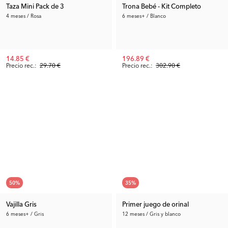
Taza Mini Pack de 3
Trona Bebé - Kit Completo
4 meses / Rosa
6 meses+ / Blanco
14.85 €
196.89 €
Precio rec.:
29.70 €
Precio rec.:
302.90 €
50
%
35
%
Vajilla Gris
Primer juego de orinal
6 meses+ / Gris
12 meses / Gris y blanco