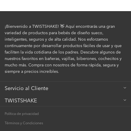
¡Bienvenido a TWISTSHAKE! 👋 Aquí encontrarás una gran
variedad de productos para bebés de diseño sueco,
inteligentes, seguros y de alta calidad. Nos esforzamos
continuamente por desarrollar productos fáciles de usar y que
faciliten la vida cotidiana de los padres. Descubre algunos de
nuestros favoritos en bañeras, vajillas, biberones, cochecitos y
mucho más. Compra con nosotros de forma rápida, segura y
siempre a precios increíbles.
Servicio al Cliente
Servicio al Cliente
TWISTSHAKE
Pago y Entregas
Sobre nosotros
Política de privacidad
Cookies
Minoristas
Términos y Condiciones