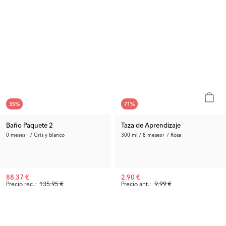
35
%
71
%
Baño Paquete 2
Taza de Aprendizaje
0 meses+ / Gris y blanco
300 ml / 8 meses+ / Rosa
88.37 €
2.90 €
Precio rec.:
135.95 €
Precio ant.:
9.99 €