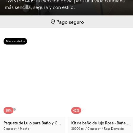
TWISTSHAKE: la elección obvia para una vida cotidiana
más sencilla, segura y con estilo.
Pago seguro
Más vendidos
38
%
42
%
Paquete de Lujo para Baño y Cambiador
Kit de baño de lujo Rosa - Bañera 
0 meses+ / Mocha
30000 ml / 0 meses+ / Rosa Desvaído