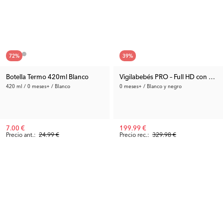
72
%
39
%
Botella Termo 420ml Blanco
Vigilabebés PRO – Full HD con dos
420 ml / 0 meses+ / Blanco
0 meses+ / Blanco y negro
7.00 €
199.99 €
Precio ant.:
24.99 €
Precio rec.:
329.98 €