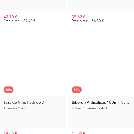
43.70 €
35.62 €
Precio rec.:
87.40 €
Precio rec.:
54.80 €
50
%
50
%
Taza de Niño Pack de 3
Biberón Anticólicos 180ml Pack de
12 meses / Gris
180 ml / 0 meses+ / Azul
14.85 €
13.35 €