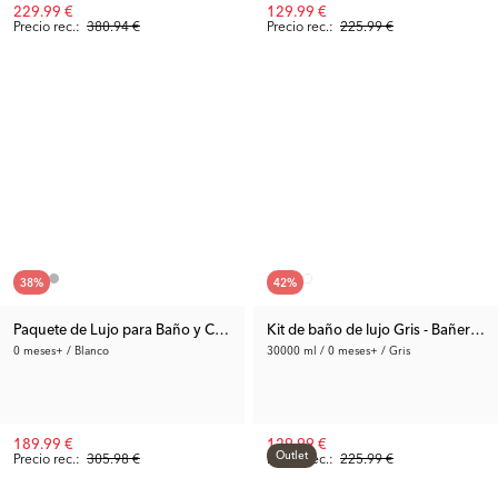
229.99 €
129.99 €
Precio rec.:
380.94 €
Precio rec.:
225.99 €
38
%
42
%
Paquete de Lujo para Baño y Cambiador Blanco
Kit de baño de lujo Gris - Bañera 
0 meses+ / Blanco
30000 ml / 0 meses+ / Gris
189.99 €
129.99 €
Outlet
Precio rec.:
305.98 €
Precio rec.:
225.99 €