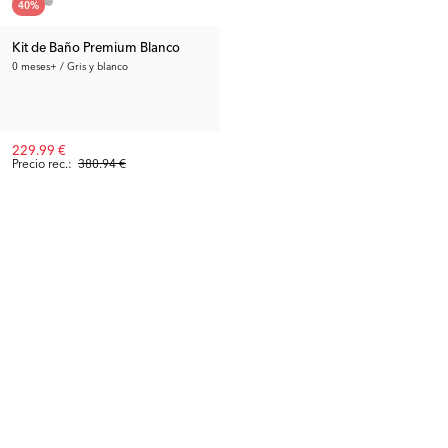
40
%
Kit de Baño Premium Blanco
0 meses+ / Gris y blanco
229.99 €
Precio rec.:
380.94 €