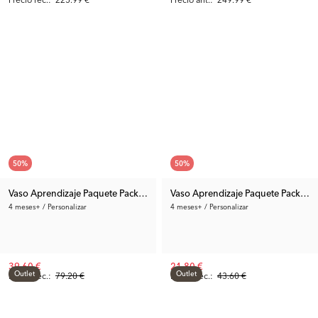
50
%
50
%
Vaso Aprendizaje Paquete Pack de 8
Vaso Aprendizaje Paquete Pack de 
4 meses+ / Personalizar
4 meses+ / Personalizar
39.60 €
21.80 €
Outlet
Outlet
Precio rec.:
79.20 €
Precio rec.:
43.60 €