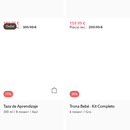
189.99 €
159.99 €
Outlet
Precio rec.:
305.98 €
Precio rec.:
259.95 €
71
%
35
%
Taza de Aprendizaje
Trona Bebé - Kit Completo
300 ml / 8 meses+ / Azul
6 meses+ / Gris