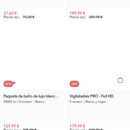
37.60 €
189.99 €
Precio rec.:
75.20 €
Precio rec.:
305.98 €
42
%
28
%
Paquete de baño de lujo blanco - Bañera plegable para bebé con soporte
Vigilabebés PRO – Full HD
30000 ml / 0 meses+ / Blanco
0 meses+ / Blanco y negro
129.99 €
179.99 €
Precio rec.:
225.99 €
Precio ant.:
249.99 €