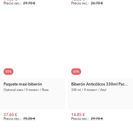
Precio rec.:
29.70 €
Precio rec.:
26.70 €
50
%
50
%
Paquete maxi biberón
Biberón Anticólicos 330ml Pack de
Optional sizes / 0 meses+ / Rosa
330 ml / 4 meses+ / Azul
37.60 €
14.85 €
Precio rec.:
75.20 €
Precio rec.:
29.70 €