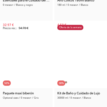
Esenciales para el Cuidado del Biberón
Anti Cólicos 180ml Blanco
0 meses+ / Blanco y negro
180 ml / 0 meses+ / Blanco
32.97 €
4.50 €
Oferta de la semana
Precio rec.:
54.70 €
Precio ant.:
8.99 €
50
%
38
%
Paquete maxi biberón
Kit de Baño y Cuidado de Lujo
Optional sizes / 0 meses+ / Gris
30000 ml / 0 meses+ / Blanco