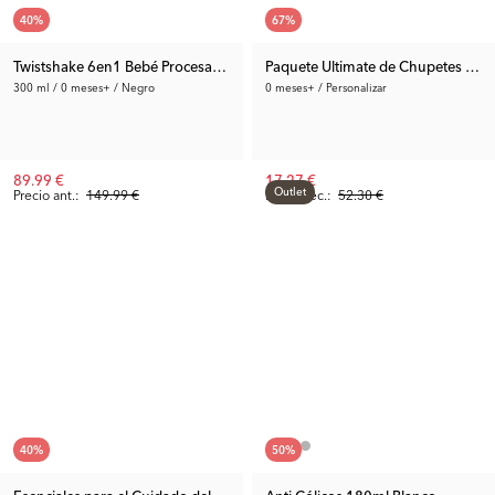
40
%
67
%
Twistshake 6en1 Bebé Procesador de Alimentos Negro V2
Paquete Ultimate de Chupetes y M
300 ml / 0 meses+ / Negro
0 meses+ / Personalizar
89.99 €
17.27 €
Outlet
Precio ant.:
149.99 €
Precio rec.:
52.30 €
40
%
50
%