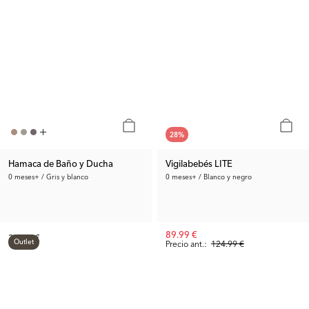
28
%
Hamaca de Baño y Ducha
Vigilabebés LITE
0 meses+ / Gris y blanco
0 meses+ / Blanco y negro
89.99 €
39.99 €
Outlet
Precio ant.:
124.99 €