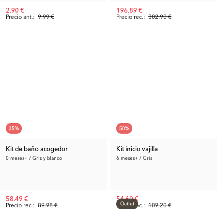
2.90 €
196.89 €
Precio ant.:
9.99 €
Precio rec.:
302.90 €
35
%
50
%
Kit de baño acogedor
Kit inicio vajilla
0 meses+ / Gris y blanco
6 meses+ / Gris
58.49 €
54.60 €
Outlet
Precio rec.:
89.98 €
Precio rec.:
109.20 €