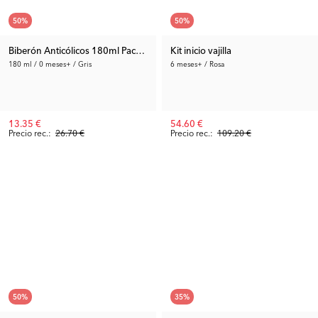
50
%
50
%
Biberón Anticólicos 180ml Pack de 3
Kit inicio vajilla
180 ml / 0 meses+ / Gris
6 meses+ / Rosa
13.35 €
54.60 €
Precio rec.:
26.70 €
Precio rec.:
109.20 €
50
%
35
%