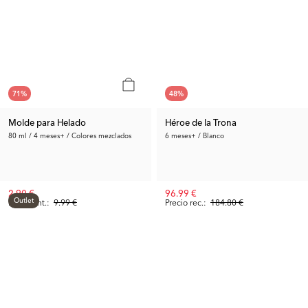
71
%
48
%
Molde para Helado
Héroe de la Trona
80 ml / 4 meses+ / Colores mezclados
6 meses+ / Blanco
2.90 €
96.99 €
Outlet
Precio ant.:
9.99 €
Precio rec.:
184.80 €