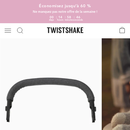
Économisez jusqu’à 60 %
Ne manquez pas notre offre de la semaine !
00
14
58
46
days
hours
minutes
seconds