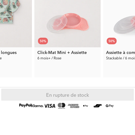
50
%
50
%
 longues
Click-Mat Mini + Assiette
Assiette à co
le
6 mois+ / Rose
Stackable / 6 moi
15.00 €
5.50 €
Prix préc.:
29.99 €
Prix préc.:
10.99 
En rupture de stock