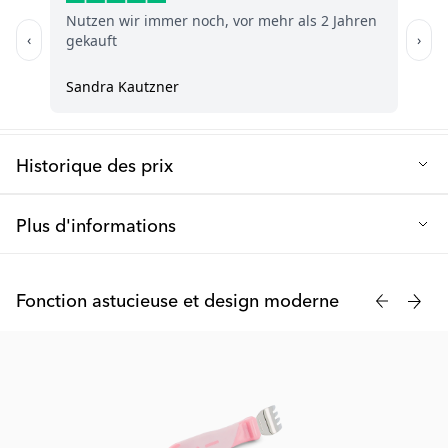
accidentelles de la peau. Soyez assuré, il est sûr pour votre
enfant de l'utiliser.
Historique des prix
Prix de vente le plus bas des 30 derniers jours: 3.90 €
Plus d'informations
Les couverts pour enfants Twistshake sont disponibles en
plusieurs coloris magnifiques, et peuvent être très facilement
Fonction astucieuse et design moderne
assortis à la vaisselle de votre enfant. Ils conviennent à tous les
repas de la journée et sont fabriqués à partir de matériaux sans
danger et exempts de BPA. Convient aux enfants âgés de 12
mois et plus.