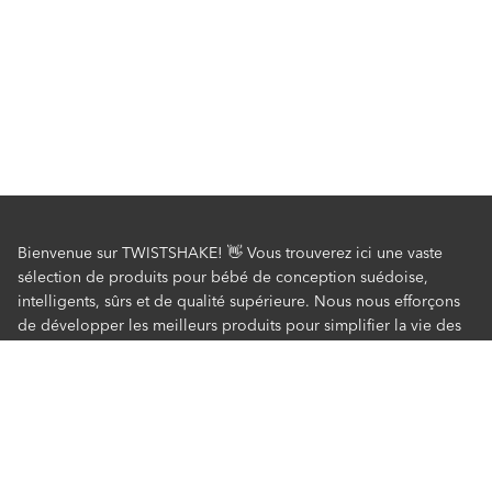
Bienvenue sur TWISTSHAKE! 👋 Vous trouverez ici une vaste
sélection de produits pour bébé de conception suédoise,
intelligents, sûrs et de qualité supérieure. Nous nous efforçons
de développer les meilleurs produits pour simplifier la vie des
parents au quotidien. Découvrez nos articles préférés pour le
bain, le repas, les biberons pour bébé, poussettes et bien plus
encore. Commandez rapidement, en toute sécurité et avec
l'assurance de bénéficier des meilleurs tarifs !
Service Client