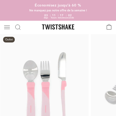
Économisez jusqu’à 60 %
Ne manquez pas notre offre de la semaine !
03
11
17
02
days
hours
minutes
seconds
Outlet