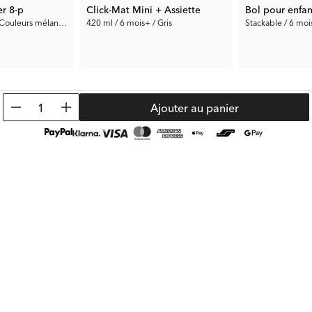
er 8-p
Click-Mat Mini + Assiette
Bol pour enfan
220 ml / 6 mois+ / Couleurs mélangées
420 ml / 6 mois+ / Gris
Stackable / 6 mois
15.00 €
5.50 €
Prix préc.:
29.99 €
Prix préc.:
10.99 
1
Ajouter au panier