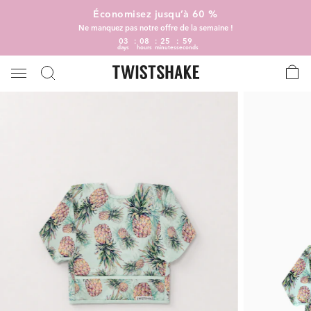
Économisez jusqu’à 60 %
Ne manquez pas notre offre de la semaine !
03
08
25
59
days
hours
minutes
seconds