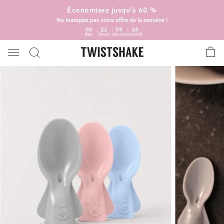
Économisez jusqu’à 60 %
Ne manquez pas notre offre de la semaine !
00
22
59
24
days
hours
minutes
seconds