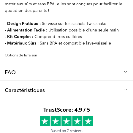
matériaux sûrs et sans BPA, elles sont conçues pour faciliter le
quotidien des parents !
- Design Pratique :
Se visse sur les sachets Twistshake
- Alimentation Facile :
Utilisation possible d'une seule main
- Kit Complet :
Comprend trois cuillères
- Matériaux Sûrs :
Sans BPA et compatible lave-vaisselle
Options de livraison
FAQ
Q : Comment utilisez-vous les cuillères à presser ?
Caractéristiques
Retirez le capuchon du Sac à Presser et vissez la cuillère, vous
pouvez maintenant facilement nourrir votre bébé avec une seule
Matière : polypropylène
main. Les cuillères sont disponibles en 3 belles couleurs pour
Exempt de : BPA, BPS et BPF
assortir nos autres produits.
Lavable au lave-vaisselle : oui, sur le plateau supérieur