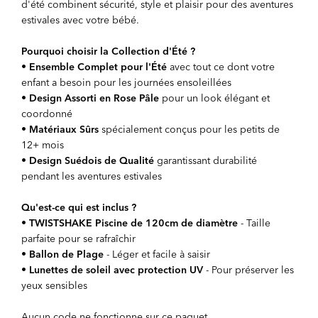
d'été combinent sécurité, style et plaisir pour des aventures
estivales avec votre bébé.
Pourquoi choisir la Collection d'Été ?
•
Ensemble Complet pour l'Été
avec tout ce dont votre
enfant a besoin pour les journées ensoleillées
•
Design Assorti en Rose Pâle
pour un look élégant et
coordonné
•
Matériaux Sûrs
spécialement conçus pour les petits de
12+ mois
•
Design Suédois de Qualité
garantissant durabilité
pendant les aventures estivales
Qu'est-ce qui est inclus ?
•
TWISTSHAKE Piscine de 120cm de diamètre
- Taille
parfaite pour se rafraîchir
•
Ballon de Plage
- Léger et facile à saisir
•
Lunettes de soleil avec protection UV
- Pour préserver les
yeux sensibles
Aucun code ne fonctionne sur ce paquet