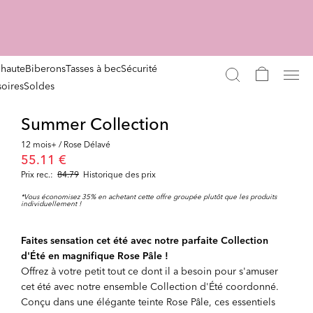
 haute
Biberons
Tasses à bec
Sécurité
oires
Soldes
Summer Collection
12 mois+ / Rose Délavé
55.11 €
Prix rec.:
84.79
Historique des prix
*Vous économisez 35% en achetant cette offre groupée plutôt que les produits
individuellement !
Faites sensation cet été avec notre parfaite Collection
d'Été en magnifique Rose Pâle !
Offrez à votre petit tout ce dont il a besoin pour s'amuser
cet été avec notre ensemble Collection d'Été coordonné.
Conçu dans une élégante teinte Rose Pâle, ces essentiels