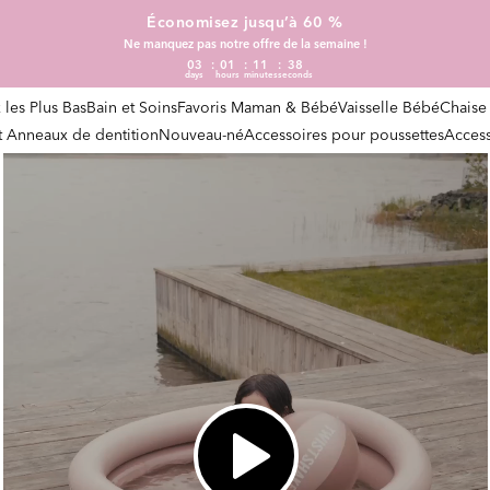
Économisez jusqu’à 60 %
Ne manquez pas notre offre de la semaine !
03
01
11
37
days
hours
minutes
seconds
x les Plus Bas
Bain et Soins
Favoris Maman & Bébé
Vaisselle Bébé
Chaise
et Anneaux de dentition
Nouveau-né
Accessoires pour poussettes
Access