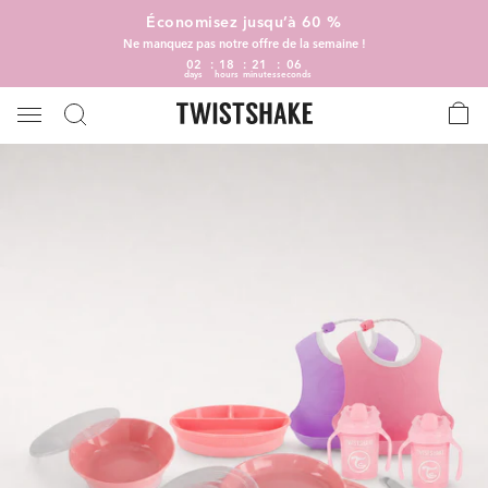
Économisez jusqu’à 60 %
Ne manquez pas notre offre de la semaine !
02
18
21
05
days
hours
minutes
seconds