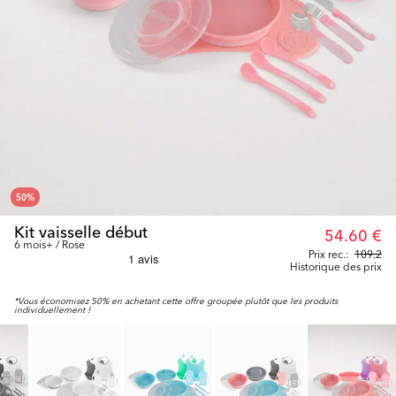
50
%
Kit vaisselle début
54.60 €
6 mois+ / Rose
Prix rec.:
109.2
Historique des prix
*Vous économisez 50% en achetant cette offre groupée plutôt que les produits
individuellement !