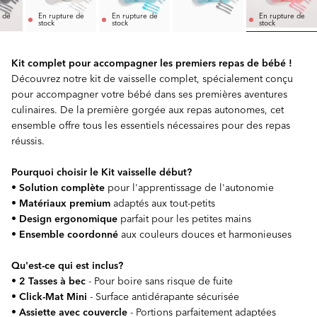
 de
En rupture de
En rupture de
En rupture de
stock
stock
stock
Kit complet pour accompagner les premiers repas de bébé !
Découvrez notre kit de vaisselle complet, spécialement conçu
pour accompagner votre bébé dans ses premières aventures
culinaires. De la première gorgée aux repas autonomes, cet
ensemble offre tous les essentiels nécessaires pour des repas
réussis.
Pourquoi choisir le Kit vaisselle début?
•
Solution complète
pour l'apprentissage de l'autonomie
•
Matériaux premium
adaptés aux tout-petits
•
Design ergonomique
parfait pour les petites mains
•
Ensemble coordonné
aux couleurs douces et harmonieuses
Qu'est-ce qui est inclus?
•
2 Tasses à bec
- Pour boire sans risque de fuite
•
Click-Mat Mini
- Surface antidérapante sécurisée
•
Assiette avec couvercle
- Portions parfaitement adaptées