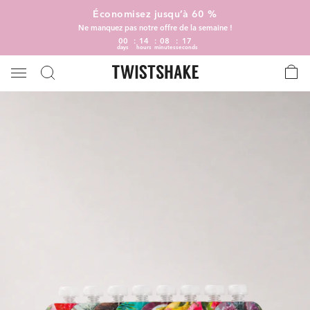
Économisez jusqu’à 60 %
Ne manquez pas notre offre de la semaine !
00
14
08
17
days
hours
minutes
seconds