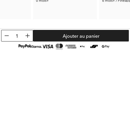
0 mois+
6 mois+ / Pineap
5.00 €
4.95 €
Prix préc.:
24.99 €
Prix préc.:
10.99 
1
Ajouter au panier