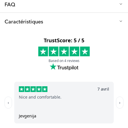
FAQ
Q : Comment nettoyer les Squeeze Bags ?
Caractéristiques
Il suffit de placer les sacs dans le panier supérieur du lave-
vaisselle pour un nettoyage rapide et facile.
Volume (ml) : 100
Matière : Plastique PE et PET
Exempt de : BPA
Lavable au lave-vaisselle : oui, dans le panier supérieur