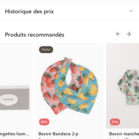
Historique des prix
Prix de vente le plus bas des 30 derniers jours: 9.90 €
Produits recommandés
Outlet
80
%
55
%
Pochette pour lingettes humides
Bavoir Bandana 2-p
Bavoir manche