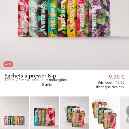
67
%
Sachets à presser 8-p
9.90 €
100 ml / 6 mois+ / Couleurs mélangées
Prix préc.:
29.99
Historique des prix