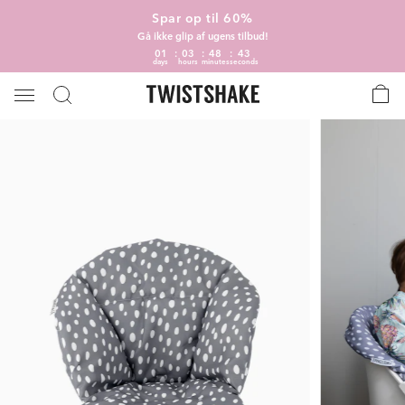
Spar op til 60%
Gå ikke glip af ugens tilbud!
01
03
48
43
days
hours
minutes
seconds