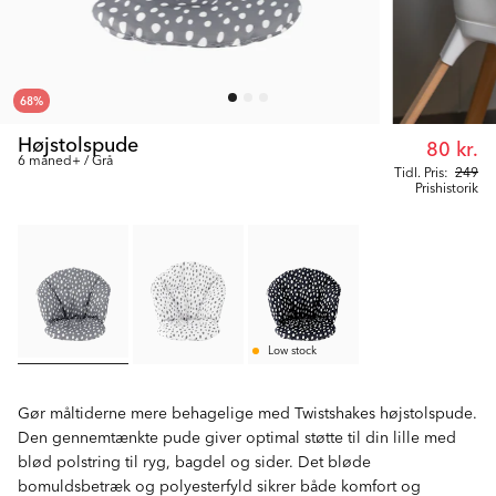
68
%
Højstolspude
80 kr.
6 måned+ / Grå
Tidl. Pris:
249
Prishistorik
Low stock
Gør måltiderne mere behagelige med Twistshakes højstolspude.
Den gennemtænkte pude giver optimal støtte til din lille med
blød polstring til ryg, bagdel og sider. Det bløde
bomuldsbetræk og polyesterfyld sikrer både komfort og