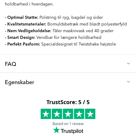
holdbarhed i hverdagen.
- Optimal Støtte:
Polstring til ryg, bagdel og sider
- Kvalitetsmaterialer:
Bomuldsbetræk med blødt polyesterfyld
- Nem Vedligeholdelse:
Tåler maskinvask ved 40 grader
- Smart Design:
Vendbar for længere holdbarhed
- Perfekt Pasform:
Specialdesignet til Twistshake højstole
FAQ
Q: Hvad er højstolspuden lavet af?
Egenskaber
Betrækket på puden er lavet af bomuld, og puden har en blød
polyesterfyldning for den højeste komfort.
Materiale: bomuld og polyester
Q: Er det nemt at rengøre?
Tåler vaskemaskine: ja, ved 40 grader
Ja, du kan nemt montere puden på stolen og uden besvær tage
den af igen for at rengøre den. Den kan maskinvaskes ved 40
grader, men vi anbefaler håndvask for at forlænge produktets
levetid. Ved mindre snavs kan du også vende puden om.