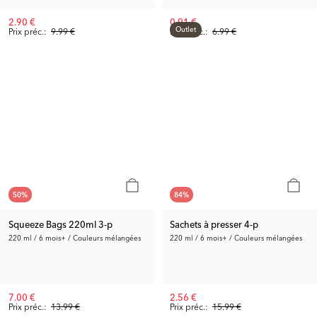
2.90 €
0.91 €
Outlet
Prix préc.:
9.99 €
Prix préc.:
6.99 €
50
%
84
%
Squeeze Bags 220ml 3-p
Sachets à presser 4-p
220 ml / 6 mois+ / Couleurs mélangées
220 ml / 6 mois+ / Couleurs mélangées
7.00 €
2.56 €
Prix préc.:
13.99 €
Prix préc.:
15.99 €