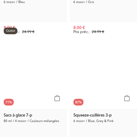
6 mois+ / Bleu
6 mois+ / Gris
8.00 €
8.00 €
Outlet
Prix préc.:
24.99 €
Prix préc.:
24.99 €
71
%
87
%
Sacs à glace 7-p
Squeeze-cuillères 3-p
80 ml / 4 mois+ / Couleurs mélangées
6 mois+ / Blue, Grey & Pink