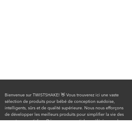
Bienvenue sur TWISTSHAKE! 👋 Vous trouverez ici une vaste
sélection de produits pour bébé de conception suédoise,
intelligents, sûrs et de qualité supérieure. Nous nous efforçons
de développer les meilleurs produits pour simplifier la vie des
parents au quotidien. Découvrez nos articles préférés pour le
bain, le repas, les biberons pour bébé, poussettes et bien plus