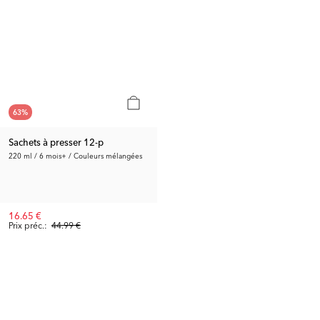
63
%
Sachets à presser 12-p
220 ml / 6 mois+ / Couleurs mélangées
16.65 €
Prix préc.:
44.99 €