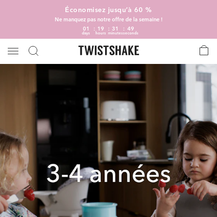
Économisez jusqu’à 60 %
Ne manquez pas notre offre de la semaine !
01
19
31
49
days
hours
minutes
seconds