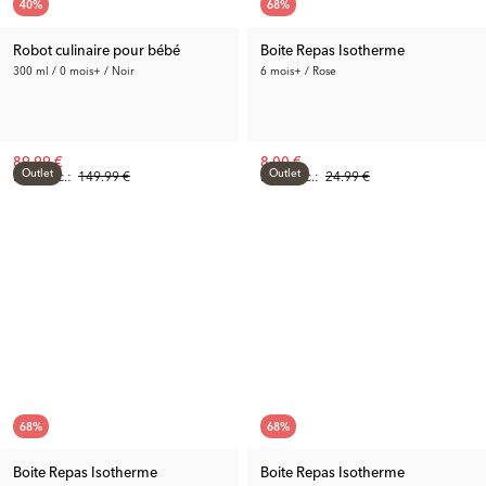
40
%
68
%
Robot culinaire pour bébé
Boite Repas Isotherme
300 ml / 0 mois+ / Noir
6 mois+ / Rose
89.99 €
8.00 €
Outlet
Outlet
Prix préc.:
149.99 €
Prix préc.:
24.99 €
68
%
68
%
Boite Repas Isotherme
Boite Repas Isotherme